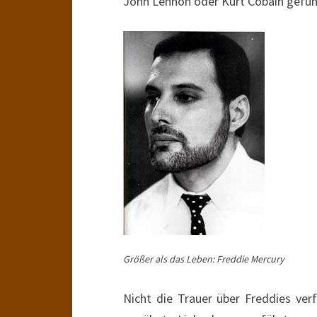
John Lennon oder Kurt Cobain gefüh
Größer als das Leben: Freddie Mercury
Nicht die Trauer über Freddies ve