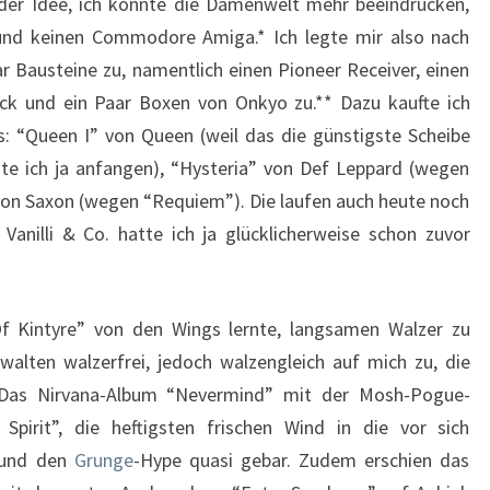
er Idee, ich könnte die Damenwelt mehr beeindrucken,
und keinen Commodore Amiga.* Ich legte mir also nach
r Bausteine zu, namentlich einen Pioneer Receiver, einen
eck und ein Paar Boxen von Onkyo zu.** Dazu kaufte ich
s: “Queen I” von Queen (weil das die günstigste Scheibe
e ich ja anfangen), “Hysteria” von Def Leppard (wegen
von Saxon (wegen “Requiem”). Die laufen auch heute noch
Vanilli & Co. hatte ich ja glücklicherweise schon zuvor
f Kintyre” von den Wings lernte, langsamen Walzer zu
alten walzerfrei, jedoch walzengleich auf mich zu, die
: Das Nirvana-Album “Nevermind” mit der Mosh-Pogue-
pirit”, die heftigsten frischen Wind in die vor sich
 und den
Grunge
-Hype quasi gebar. Zudem erschien das