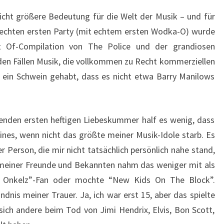
nsicht größere Bedeutung für die Welt der Musik – und für
 echten ersten Party (mit echtem ersten Wodka-O) wurde
t Of-Compilation von The Police und der grandiosen
den Fällen Musik, die vollkommen zu Recht kommerziellen
r ein Schwein gehabt, dass es nicht etwa Barry Manilows
enden ersten heftigen Liebeskummer half es wenig, dass
nes, wenn nicht das größte meiner Musik-Idole starb. Es
r Person, die mir nicht tatsächlich persönlich nahe stand,
 meiner Freunde und Bekannten nahm das weniger mit als
 Onkelz”-Fan oder mochte “New Kids On The Block”.
dnis meiner Trauer. Ja, ich war erst 15, aber das spielte
 sich andere beim Tod von Jimi Hendrix, Elvis, Bon Scott,