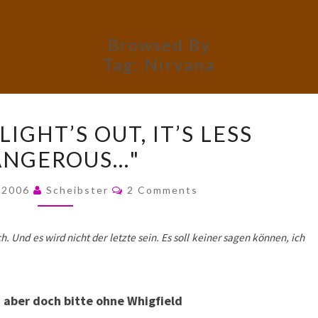
Browsed By
Tag:
Nirvana
"WHEN
IGHT’S OUT, IT’S LESS
THE
ANGEROUS…"
LIGHT’S
OUT,
Comments
, 2006
Scheibster
2 Comments
IT’S
LESS
ch. Und es wird nicht der letzte sein. Es soll keiner sagen können, ich
DANGEROUS…"
 aber doch bitte ohne Whigfield