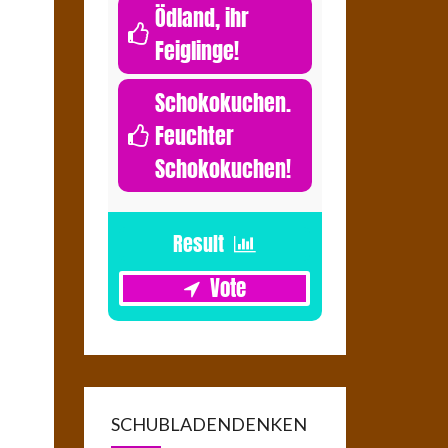
Ödland, ihr
Feiglinge!
0
Schokokuchen.
Feuchter
Schokokuchen!
1
SCHUBLADENDENKEN