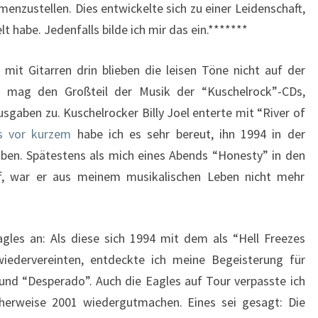
nzustellen. Dies entwickelte sich zu einer Leidenschaft,
lt habe. Jedenfalls bilde ich mir das ein.*******
 mit Gitarren drin blieben die leisen Töne nicht auf der
ch mag den Großteil der Musik der “Kuschelrock”-CDs,
 Ausgaben zu. Kuschelrocker Billy Joel enterte mit “River of
s vor kurzem
habe ich es sehr bereut, ihn 1994 in der
aben. Spätestens als mich eines Abends “Honesty” in den
af, war er aus meinem musikalischen Leben nicht mehr
gles an: Als diese sich 1994 mit dem als “Hell Freezes
 wiedervereinten, entdeckte ich meine Begeisterung für
 und “Desperado”. Auch die Eagles auf Tour verpasste ich
cherweise 2001 wiedergutmachen. Eines sei gesagt: Die