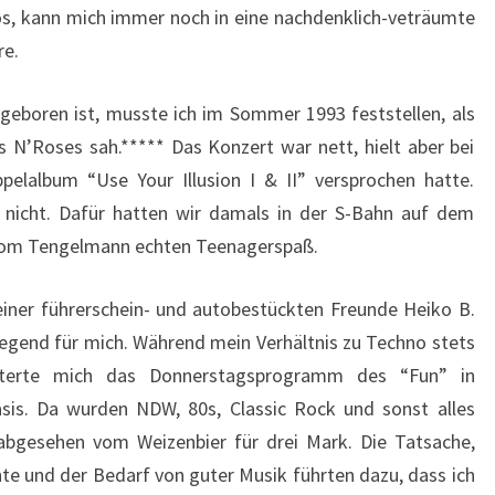
os, kann mich immer noch in eine nachdenklich-veträumte
re.
geboren ist, musste ich im Sommer 1993 feststellen, als
 N’Roses sah.***** Das Konzert war nett, hielt aber bei
pelalbum “Use Your Illusion I & II” versprochen hatte.
tt nicht. Dafür hatten wir damals in der S-Bahn auf dem
s vom Tengelmann echten Teenagerspaß.
einer führerschein- und autobestückten Freunde Heiko B.
Gegend für mich. Während mein Verhältnis zu Techno stets
isterte mich das Donnerstagsprogramm des “Fun” in
sis. Da wurden NDW, 80s, Classic Rock und sonst alles
abgesehen vom Weizenbier für drei Mark. Die Tatsache,
nte und der Bedarf von guter Musik führten dazu, dass ich