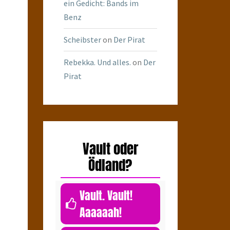
ein Gedicht: Bands im
Benz
Scheibster
on
Der Pirat
Rebekka. Und alles.
on
Der
Pirat
Vault oder
Ödland?
Vault. Vault!
Aaaaaah!
0