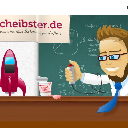
SCHE
Gutbürgerliche
Reime Und
Mehr! In
Blogform.
Total Old
School!