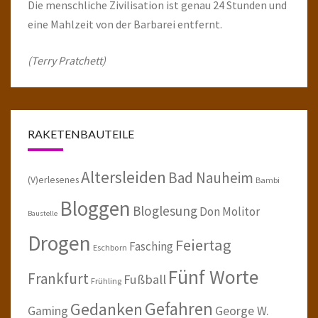
Die menschliche Zivilisation ist genau 24 Stunden und
eine Mahlzeit von der Barbarei entfernt.
(Terry Pratchett)
RAKETENBAUTEILE
Altersleiden
Bad Nauheim
(V)erlesenes
Bambi
Bloggen
Bloglesung
Don Molitor
Baustelle
Drogen
Feiertag
Fasching
Eschborn
Fünf Worte
Frankfurt
Fußball
Frühling
Gefahren
Gedanken
Gaming
George W.