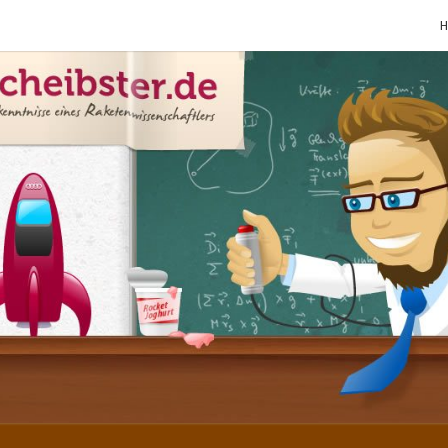
SCHE
Gutbürgerliche
Reime Und
Mehr! In
Blogform.
Total Old
School!