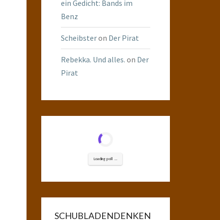
ein Gedicht: Bands im
Benz
Scheibster
on
Der Pirat
Rebekka. Und alles.
on
Der
Pirat
Loading poll ...
SCHUBLADENDENKEN