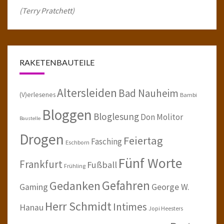
(Terry Pratchett)
RAKETENBAUTEILE
Altersleiden
Bad Nauheim
(V)erlesenes
Bambi
Bloggen
Bloglesung
Don Molitor
Baustelle
Drogen
Feiertag
Fasching
Eschborn
Fünf Worte
Frankfurt
Fußball
Frühling
Gefahren
Gedanken
Gaming
George W.
Herr Schmidt
Intimes
Hanau
Jopi Heesters