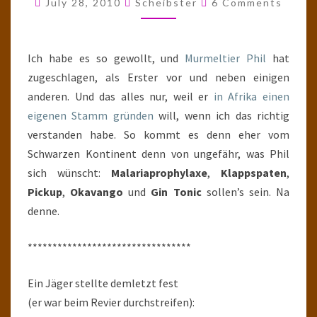
July 28, 2010
Scheibster
6 Comments
TANGO
AM
OKAVANGO
Ich habe es so gewollt, und
Murmeltier Phil
hat
zugeschlagen, als Erster vor und neben einigen
anderen. Und das alles nur, weil er
in Afrika einen
eigenen Stamm gründen
will, wenn ich das richtig
verstanden habe. So kommt es denn eher vom
Schwarzen Kontinent denn von ungefähr, was Phil
sich wünscht:
Malariaprophylaxe
,
Klappspaten
,
Pickup
,
Okavango
und
Gin Tonic
sollen’s sein. Na
denne.
*********************************
Ein Jäger stellte demletzt fest
(er war beim Revier durchstreifen):