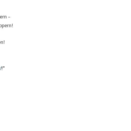
ern –
ppern!
en!
f
!”