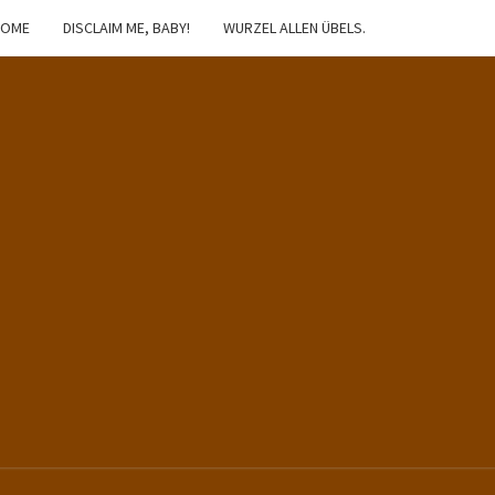
HOME
DISCLAIM ME, BABY!
WURZEL ALLEN ÜBELS.
IBSTER