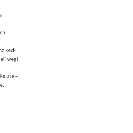
 –
n.
ich
anz keck
gel’ weg!
 Kajüte –
e,