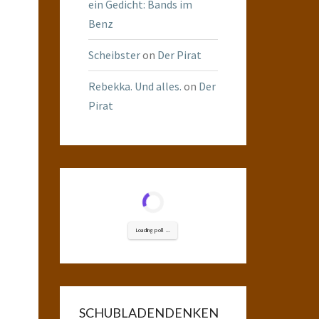
ein Gedicht: Bands im
Benz
Scheibster
on
Der Pirat
Rebekka. Und alles.
on
Der
Pirat
Loading poll ...
SCHUBLADENDENKEN