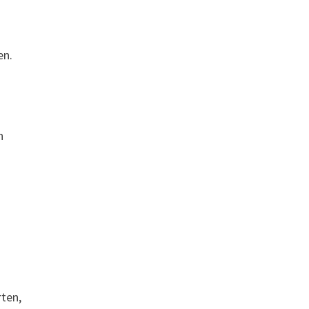
en.
n
ten,