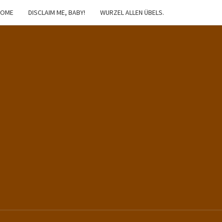
HOME
DISCLAIM ME, BABY!
WURZEL ALLEN ÜBELS.
IBSTER