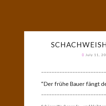
SCHACHWEIS
July 11, 2
________________________
“Der frühe Bauer fängt d
________________________