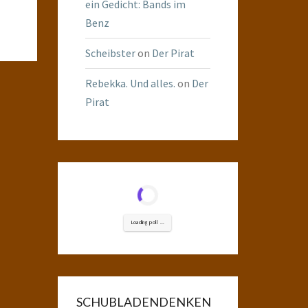
ein Gedicht: Bands im
Benz
Scheibster
on
Der Pirat
Rebekka. Und alles.
on
Der
Pirat
Loading poll ...
SCHUBLADENDENKEN