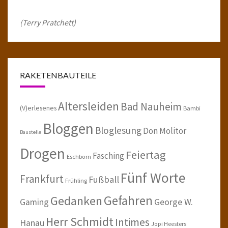
(Terry Pratchett)
RAKETENBAUTEILE
Altersleiden
Bad Nauheim
(V)erlesenes
Bambi
Bloggen
Bloglesung
Don Molitor
Baustelle
Drogen
Feiertag
Fasching
Eschborn
Fünf Worte
Frankfurt
Fußball
Frühling
Gefahren
Gedanken
Gaming
George W.
Herr Schmidt
Intimes
Hanau
Jopi Heesters