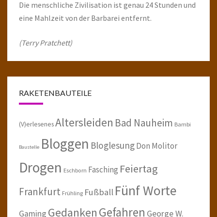
Die menschliche Zivilisation ist genau 24 Stunden und
eine Mahlzeit von der Barbarei entfernt.
(Terry Pratchett)
RAKETENBAUTEILE
Altersleiden
Bad Nauheim
(V)erlesenes
Bambi
Bloggen
Bloglesung
Don Molitor
Baustelle
Drogen
Feiertag
Fasching
Eschborn
Fünf Worte
Frankfurt
Fußball
Frühling
Gefahren
Gedanken
Gaming
George W.