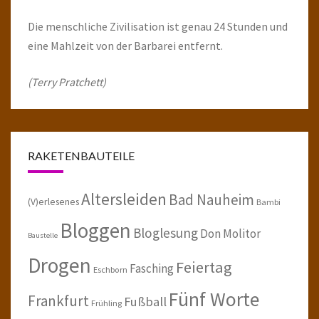
Die menschliche Zivilisation ist genau 24 Stunden und
eine Mahlzeit von der Barbarei entfernt.
(Terry Pratchett)
RAKETENBAUTEILE
Altersleiden
Bad Nauheim
(V)erlesenes
Bambi
Bloggen
Bloglesung
Don Molitor
Baustelle
Drogen
Feiertag
Fasching
Eschborn
Fünf Worte
Frankfurt
Fußball
Frühling