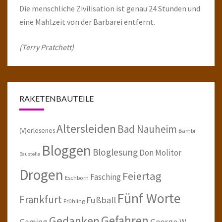
Die menschliche Zivilisation ist genau 24 Stunden und
eine Mahlzeit von der Barbarei entfernt.
(Terry Pratchett)
RAKETENBAUTEILE
Altersleiden
Bad Nauheim
(V)erlesenes
Bambi
Bloggen
Bloglesung
Don Molitor
Baustelle
Drogen
Feiertag
Fasching
Eschborn
Fünf Worte
Frankfurt
Fußball
Frühling
Gefahren
Gedanken
Gaming
George W.