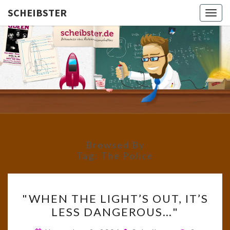
SCHEIBSTER
Togg
navig
SCHEIBS
Gutbürgerliche
Reime Und
Mehr! In
Blogform.
Total Old
School!
Browsed By
Tag:
The Police
"WHEN
"WHEN THE LIGHT’S OUT, IT’S
THE
LESS DANGEROUS…"
LIGHT’S
OUT,
Comment