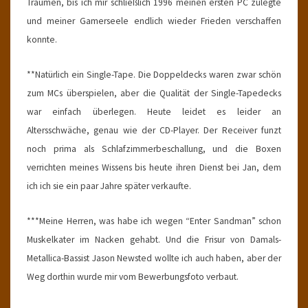
Träumen, bis ich mir schließlich 1996 meinen ersten PC zulegte
und meiner Gamerseele endlich wieder Frieden verschaffen
konnte.
**Natürlich ein Single-Tape. Die Doppeldecks waren zwar schön
zum MCs überspielen, aber die Qualität der Single-Tapedecks
war einfach überlegen. Heute leidet es leider an
Altersschwäche, genau wie der CD-Player. Der Receiver funzt
noch prima als Schlafzimmerbeschallung, und die Boxen
verrichten meines Wissens bis heute ihren Dienst bei Jan, dem
ich ich sie ein paar Jahre später verkaufte.
***Meine Herren, was habe ich wegen “Enter Sandman” schon
Muskelkater im Nacken gehabt. Und die Frisur von Damals-
Metallica-Bassist Jason Newsted wollte ich auch haben, aber der
Weg dorthin wurde mir vom Bewerbungsfoto verbaut.