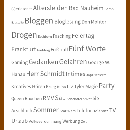
Altersleiden
Bad Nauheim
(V)erlesenes
Bambi
Bloggen
Bloglesung
Don Molitor
Baustelle
Drogen
Feiertag
Fasching
Eschborn
Fünf Worte
Frankfurt
Fußball
Frühling
Gefahren
Gedanken
Gaming
George W.
Herr Schmidt
Intimes
Hanau
Jopi Heesters
Party
Kreatives Hören
Liv Tyler
Magie
Krieg
Kuba
Sau
RMV
Sie
Queen
Rauchen
Scheibster privat
Sommer
TV
Arschloch
Telefon
Star Wars
Toleranz
Urlaub
Werbung
Volksverdummung
Zeit