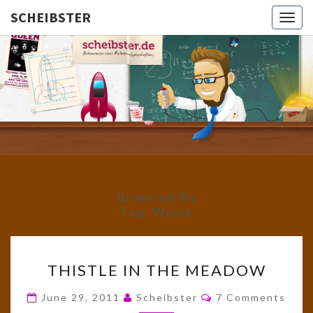
SCHEIBSTER
Togg
navig
SCHEIBS
Gutbürgerliche
Reime Und
Mehr! In
Blogform.
Total Old
School!
Browsed By
Tag:
Wiese
THISTLE
THISTLE IN THE MEADOW
IN
THE
Comments
June 29, 2011
Scheibster
7 Comments
MEADOW