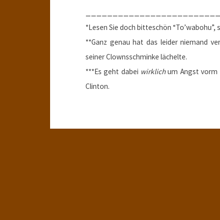
________________________
*Lesen Sie doch bitteschön “To’wabohu”, so
**Ganz genau hat das leider niemand ver
seiner Clownsschminke lächelte.
***Es geht dabei
wirklich
um Angst vorm Za
Clinton.