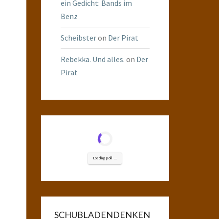
ein Gedicht: Bands im
Benz
Scheibster
on
Der Pirat
Rebekka. Und alles.
on
Der
Pirat
Loading poll ...
SCHUBLADENDENKEN