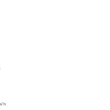
.
u’n.