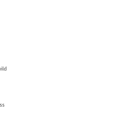
ild
ss