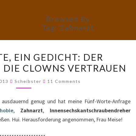
Browsed By
Tag:
Zahnarzt
FÜNF
E, EIN GEDICHT: DER
WORTE,
 DIE CLOWNS VERTRAUEN
EIN
GEDICHT:
Comments
2013
Scheibster
11 Comments
DER
ZAHNARZT,
 ausdauernd genug und hat meine Fünf-Worte-Anfrage
DEM
hobie
,
Zahnarzt
,
Innensechskantschraubendreher
DIE
 gießen. Hui. Herausforderung angenommen, Frau Meise!
CLOWNS
VERTRAUEN