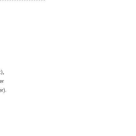
*******************
),
er
r).