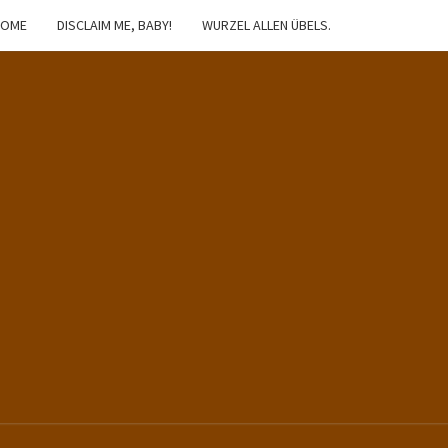
HOME
DISCLAIM ME, BABY!
WURZEL ALLEN ÜBELS.
IBSTER