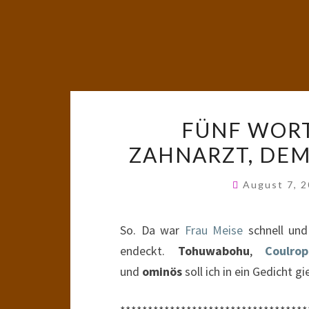
FÜNF WORT
ZAHNARZT, DEM
August 7, 
So. Da war
Frau Meise
schnell und
endeckt.
Tohuwabohu
,
Coulrop
und
ominös
soll ich in ein Gedicht