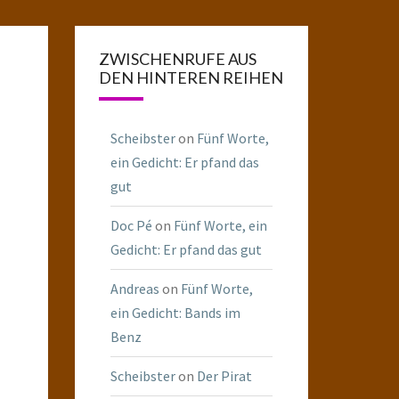
ZWISCHENRUFE AUS
DEN HINTEREN REIHEN
Scheibster
on
Fünf Worte,
ein Gedicht: Er pfand das
gut
Doc Pé
on
Fünf Worte, ein
Gedicht: Er pfand das gut
Andreas
on
Fünf Worte,
ein Gedicht: Bands im
Benz
Scheibster
on
Der Pirat