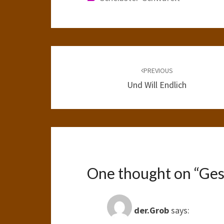
Post
navigation
PREVIOUS
Und Will Endlich
One thought on “
Ges
der.Grob
says: