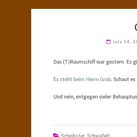
July 14, 
Das (T)Raumschiff war gestern. Es 
Es steht beim Herrn Grob
. Schaut es
Und nein, entgegen vieler Behauptun
Scheibster Schwafelt