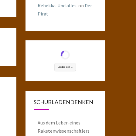
Rebekka. Und alles.
on
Der
Pirat
Loading poll ...
SCHUBLADENDENKEN
Aus dem Leben eines
Raketenwissenschaftlers