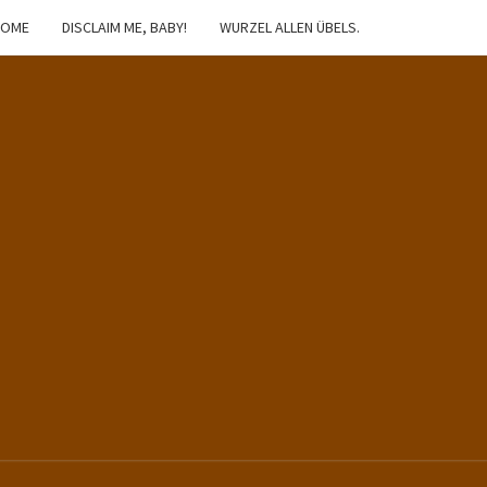
HOME
DISCLAIM ME, BABY!
WURZEL ALLEN ÜBELS.
IBSTER