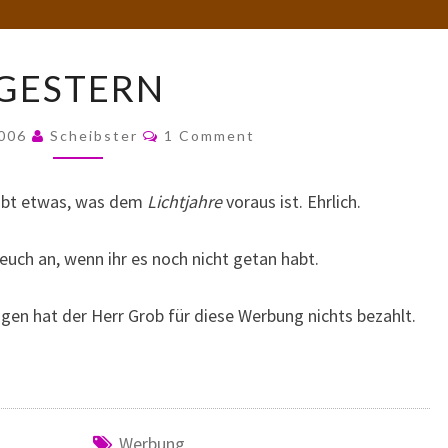
GESTERN
GESTERN
Comments
2006
Scheibster
1 Comment
gibt etwas, was dem
Lichtjahre
voraus ist. Ehrlich.
 euch an, wenn ihr es noch nicht getan habt.
gen hat der Herr Grob für diese Werbung nichts bezahlt.
Werbung