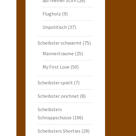
auf meiner Stirn
(26)
Flugholz
(9)
Unpolitisch
(37)
Scheibster schwärmt
(75)
Männerträume
(25)
My First Love
(50)
Scheibster spielt
(7)
Scheibster zeichnet
(8)
Scheibsters
Schnappschüsse
(106)
Scheibsters Shorties
(29)