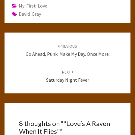
My First Love
David Gray
Post
navigation
PREVIOUS
Go Ahead, Punk. Make My Day. Once More.
NEXT
Saturday Night Fever
8 thoughts on “
"Love’s A Raven
When It Flies"
”