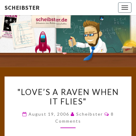
SCHEIBSTER
Togg
navig
SCHEIBS
Gutbürgerliche
Reime Und
Mehr! In
Blogform.
Total Old
School!
"LOVE’S
"LOVE’S A RAVEN WHEN
A
IT FLIES"
RAVEN
WHEN
Comments
August 19, 2006
Scheibster
8
IT
Comments
FLIES"