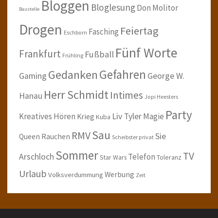
Bloggen
Bloglesung
Don Molitor
Baustelle
Drogen
Feiertag
Fasching
Eschborn
Fünf Worte
Frankfurt
Fußball
Frühling
Gefahren
Gedanken
Gaming
George W.
Herr Schmidt
Intimes
Hanau
Jopi Heesters
Party
Kreatives Hören
Liv Tyler
Magie
Krieg
Kuba
Sau
RMV
Sie
Queen
Rauchen
Scheibster privat
Sommer
TV
Arschloch
Telefon
Star Wars
Toleranz
Urlaub
Werbung
Volksverdummung
Zeit