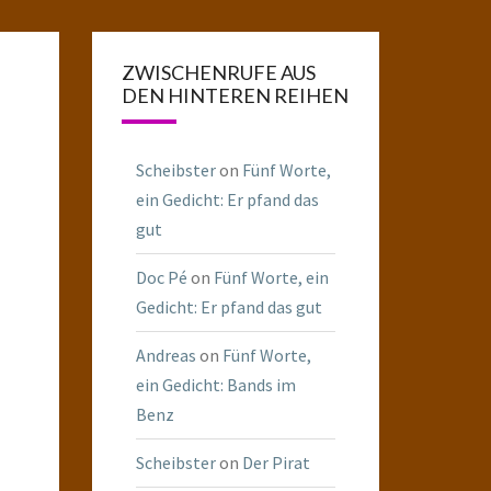
ZWISCHENRUFE AUS
DEN HINTEREN REIHEN
Scheibster
on
Fünf Worte,
ein Gedicht: Er pfand das
gut
Doc Pé
on
Fünf Worte, ein
Gedicht: Er pfand das gut
Andreas
on
Fünf Worte,
ein Gedicht: Bands im
Benz
Scheibster
on
Der Pirat