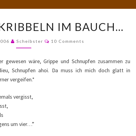
VON
KRIBBELN IM BAUCH…
WEGEN
KRIBBELN
Comments
2006
Scheibster
10 Comments
IM
BAUCH…
öner gewesen wäre, Grippe und Schnupfen zusammen zu
ieu, Schnupfen ahoi. Da muss ich mich doch glatt in
ner vergeifen.*
emals vergisst,
sst,
ls
rgens um vier…”