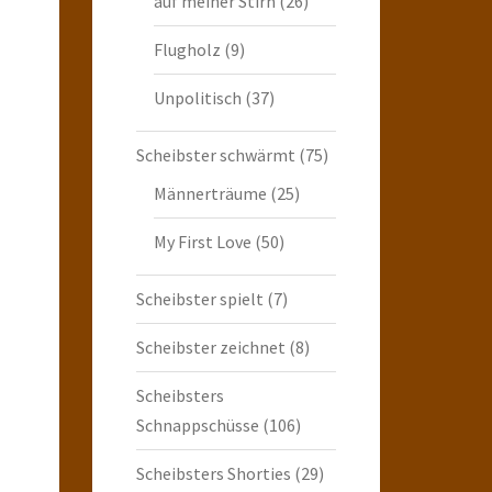
auf meiner Stirn
(26)
Flugholz
(9)
Unpolitisch
(37)
Scheibster schwärmt
(75)
Männerträume
(25)
My First Love
(50)
Scheibster spielt
(7)
Scheibster zeichnet
(8)
Scheibsters
Schnappschüsse
(106)
Scheibsters Shorties
(29)