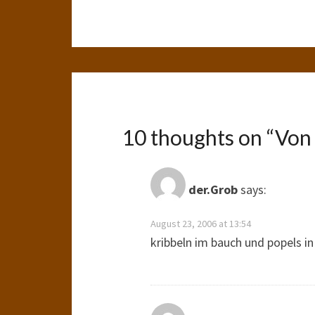
10 thoughts on “
Von
der.Grob
says:
August 23, 2006 at 13:54
kribbeln im bauch und popels in