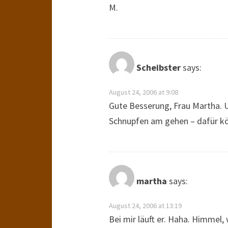
M.
Scheibster
says:
August 24, 2006 at 9:08
Gute Besserung, Frau Martha. U
Schnupfen am gehen – dafür k
martha
says:
August 24, 2006 at 13:19
Bei mir läuft er. Haha. Himmel, 