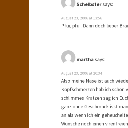
Scheibster
says:
August 23, 2006 at 13:56
Pfui, pfui. Dann doch lieber Br
martha
says:
August 23, 2006 at 20:34
Also meine Nase ist auch wiede
Kopfschmerzen hab ich schon v
schlimmes Kratzen sag ich Euc
ganz ohne Geschmack isst man es
an als wenn ich ein geheuchelte
Wünsche noch einen virenfreie