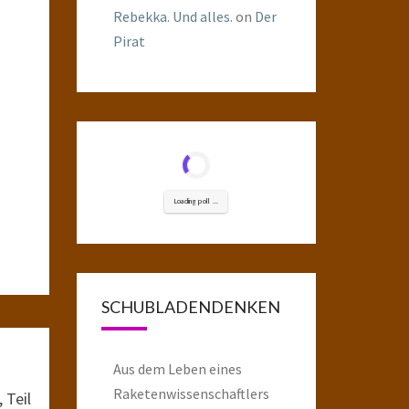
Rebekka. Und alles.
on
Der
Pirat
Loading poll ...
SCHUBLADENDENKEN
Aus dem Leben eines
Raketenwissenschaftlers
 Teil