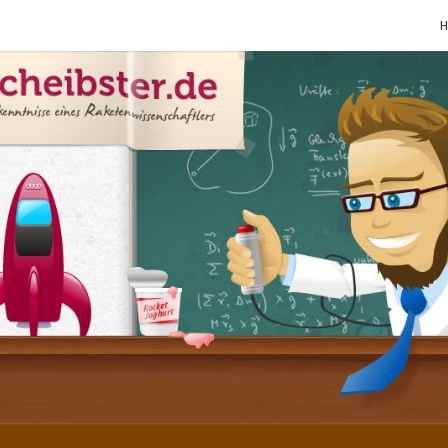
SCHE
Gutbürgerliche
Reime Und
Mehr! In
Blogform.
Total Old
School!