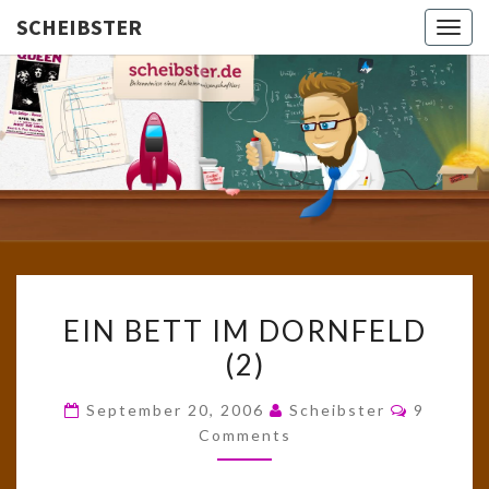
SCHEIBSTER
Togg
navig
SCHEIBS
Gutbürgerliche
Reime Und
Mehr! In
Blogform.
Total Old
School!
EIN
EIN BETT IM DORNFELD
BETT
(2)
IM
DORNFELD
Comment
September 20, 2006
Scheibster
9
(2)
Comments