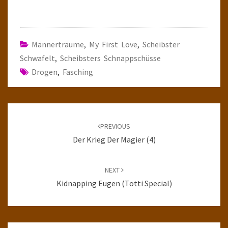
Männerträume
,
My First Love
,
Scheibster
Schwafelt
,
Scheibsters Schnappschüsse
Drogen
,
Fasching
Post
navigation
PREVIOUS
Der Krieg Der Magier (4)
NEXT
Kidnapping Eugen (Totti Special)