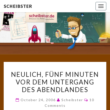
SCHEIBSTER
Togg
navig
SCHEIBS
Gutbürgerliche
Reime Und
Mehr! In
Blogform.
Total Old
School!
NEULICH,
NEULICH, FÜNF MINUTEN
FÜNF
VOR DEM UNTERGANG
MINUTEN
DES ABENDLANDES
VOR
DEM
Comments
October 24, 2006
Scheibster
10
UNTERGANG
Comments
DES