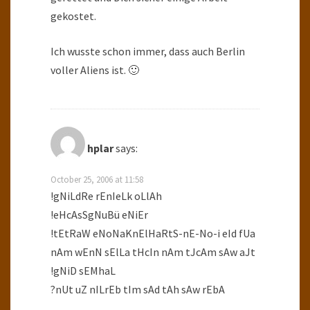
gekostet.
Ich wusste schon immer, dass auch Berlin
voller Aliens ist. 🙂
hplar
says:
October 25, 2006 at 11:58
!gNiLdRe rEnIeLk oLlAh
!eHcAsSgNuBü eNiEr
!tEtRaW eNoNaKnElHaRtS-nE-No-i eId fUa
nAm wEnN sElLa tHcIn nAm tJcAm sAw aJt
!gNiD sEMhaL
?nUt uZ nILrEb tIm sAd tAh sAw rEbA