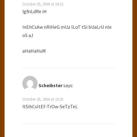
October 25, 2006 at 18:12
!gNiLdRe iH
!nEhCsAw nRiHeG mUz lLoT tSi bUaLrU nIe
oS aJ
aHaHaHuM
Scheibster
says:
October 26, 2006 at 10:23
!tSihCsItEf-TrOw-SeTzTeL