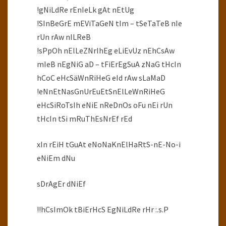
!gNiLdRe rEnIeLk gAt nEtUg
!SInBeGrE mEViTaGeN tIm – tSeTaTeB nIe
rUn rAw nILReB
!sPpOh nElLeZNrIhEg eLiEvUz nEhCsAw
mIeB nEgNiG aD – tFiErEgSuA zNaG tHcIn
hCoC eHcSäWnRiHeG eId rAw sLaMaD
!eNnEtNasGnUrEuEtSnElLeWnRiHeG
eHcSiRoTsIh eNiE nReDnOs oFu nEi rUn
tHcIn tSi mRuThEsNrEf rEd
xIn rEiH tGuAt eNoNaKnElHaRtS-nE-No-i
eNiEm dNu
sDrAgEr dNiEf
!!hCsImOk tBiErHcS EgNiLdRe rHr :.s.P