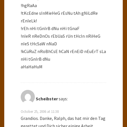
!hgRaAa
!tKcEdne sInMieHeG rEsNu tAh gNiLdRe
rEnIeLk!
!rEh nHi tGnIrB dNu nHi tGnaF
!nIeR nReDnOs rEbUaS rUn tHcIn nRiHeG
nIeS tHcSaW nNaD
!kCüRuZ nRoBhCsE hCaN rEnEiD nEuErT sLa
nHi tGnIrB dNu
aHaHaHuM
Scheibster
says:
October 25, 2006 at 11:38
Grandios. Danke, Ralph, das hat mir den Tag
gerettet und Dich sicher einige Arbeit