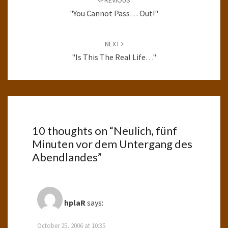
PREVIOUS
"You Cannot Pass… Out!"
NEXT
"Is This The Real Life…"
10 thoughts on “
Neulich, fünf
Minuten vor dem Untergang des
Abendlandes
”
hplaR
says:
October 25, 2006 at 10:35