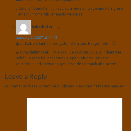
…Und ich bemühe mich auch um neue Einträge und korrigiere:
Turnschuhromantik, ehemals verwaist
Scheibster
says:
January 2, 2007 at 14:43
@all: Lieben Dank für die guten Wünsche. Hat geholfen! 🙂
@Turnschuhmädel: Frau Nora, Sie sind zurück aus Indien! Wie
schön! Werde bei nächster Gelegenheit das verwaist
entfernen und Ihnen den gebührenden Besuch abstatten!
Leave a Reply
Your email address will not be published.
Required fields are marked
*