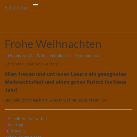
Scheibster
Toggle
Scheibster
gutbürgerliche Reime und mehr!
navigation
In Blogform. Total old school!
Frohe Weihnachten
Frohe
Weihnachten
Comments
December 25, 2006
Scheibster
4 Comments
Ganz banal, aber von Herzen:
Allen treuen und untreuen Lesern ein gesegnetes
Weihnachtsfest und einen guten Rutsch ins Neue
Jahr!
Und bald gibt’s auch mal wieder was Neues zu lesen. ;o)
Scheibster schwafelt
Feiertag
Post
PREVIOUS