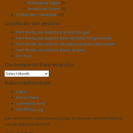
Kidnapping Eugen
(6)
Neulich am Strand
(3)
Scheibsters Showtime
(13)
Geschwätz von gestern
Fünf Worte, ein Gedicht: Er pfand das gut
Fünf Worte, ein Gedicht: Beim nächsten Mal geschickt
Fünf Worte, ein Gedicht: Des Kaisergranats neue Neider
Fünf Worte, ein Gedicht: Bands im Benz
Der Pirat
Das komplette Raketenarchiv
Das
komplette
Raketenleitzentrale
Raketenarchiv
Log in
Entries feed
Comments feed
WordPress.org
Die menschliche Zivilisation ist genau 24 Stunden und eine Mahlzeit
von der Barbarei entfernt.