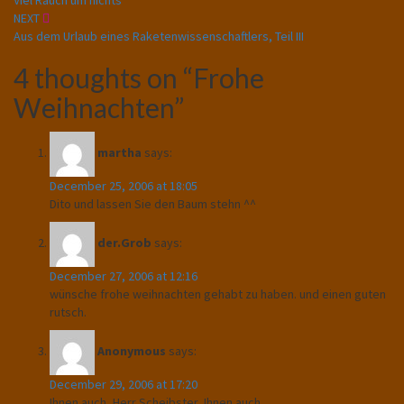
Viel Rauch um nichts
navigation
NEXT
Aus dem Urlaub eines Raketenwissenschaftlers, Teil III
4 thoughts on “
Frohe
Weihnachten
”
martha
says:
December 25, 2006 at 18:05
Dito und lassen Sie den Baum stehn ^^
der.Grob
says:
December 27, 2006 at 12:16
wünsche frohe weihnachten gehabt zu haben. und einen guten
rutsch.
Anonymous
says:
December 29, 2006 at 17:20
Ihnen auch, Herr Scheibster, Ihnen auch.