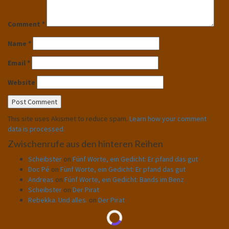
Comment
*
Name
*
Email
*
Website
This site uses Akismet to reduce spam.
Learn how your comment
data is processed.
Zwischenrufe aus den hinteren Reihen
Scheibster
on
Fünf Worte, ein Gedicht: Er pfand das gut
Doc Pé
on
Fünf Worte, ein Gedicht: Er pfand das gut
Andreas
on
Fünf Worte, ein Gedicht: Bands im Benz
Scheibster
on
Der Pirat
Rebekka. Und alles.
on
Der Pirat