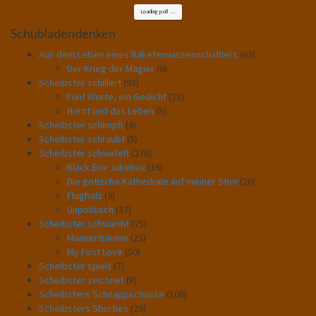
Loading poll ...
Schubladendenken
Aus dem Leben eines Raketenwissenschaftlers
(63)
Der Krieg der Magier
(6)
Scheibster schillert
(93)
Fünf Worte, ein Gedicht
(23)
Horst und das Leben
(5)
Scheibster schimpft
(4)
Scheibster schraubt
(5)
Scheibster schwafelt
(276)
Black Box Jukebox
(16)
Die gotische Kathedrale auf meiner Stirn
(26)
Flugholz
(9)
Unpolitisch
(37)
Scheibster schwärmt
(75)
Männerträume
(25)
My First Love
(50)
Scheibster spielt
(7)
Scheibster zeichnet
(8)
Scheibsters Schnappschüsse
(106)
Scheibsters Shorties
(29)