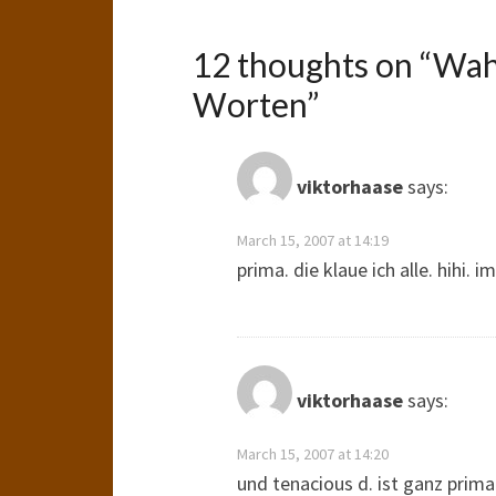
12 thoughts on “
Wah
Worten
”
viktorhaase
says:
March 15, 2007 at 14:19
prima. die klaue ich alle. hihi. 
viktorhaase
says:
March 15, 2007 at 14:20
und tenacious d. ist ganz prima