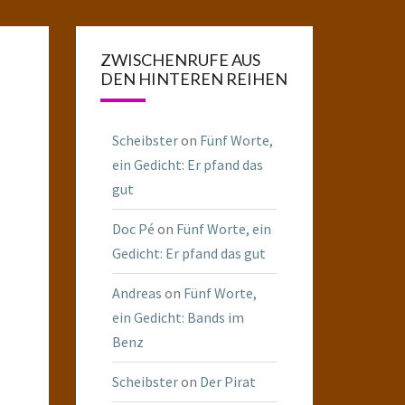
ZWISCHENRUFE AUS
DEN HINTEREN REIHEN
Scheibster
on
Fünf Worte,
ein Gedicht: Er pfand das
gut
Doc Pé
on
Fünf Worte, ein
Gedicht: Er pfand das gut
Andreas
on
Fünf Worte,
ein Gedicht: Bands im
Benz
Scheibster
on
Der Pirat