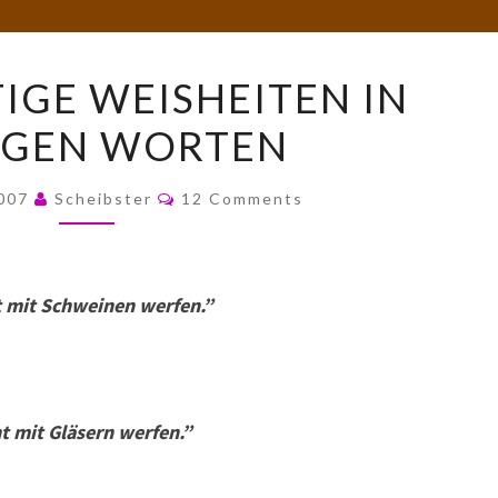
WAHRHAFTIGE
GE WEISHEITEN IN
WEISHEITEN
GEN WORTEN
IN
WENIGEN
Comments
WORTEN
2007
Scheibster
12 Comments
ht mit Schweinen werfen.”
ht mit Gläsern werfen.”