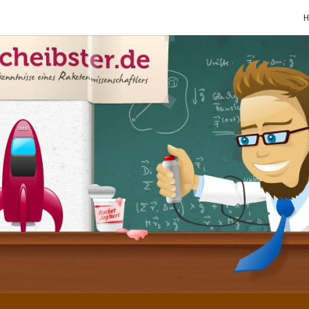
SCHE
Gutbürgerliche
Reime Und
Mehr! In
Blogform.
Total Old
School!