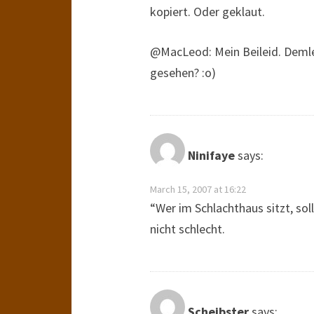
kopiert. Oder geklaut.
@MacLeod: Mein Beileid. Deml
gesehen? :o)
Ninifaye
says:
March 15, 2007 at 16:22
“Wer im Schlachthaus sitzt, sol
nicht schlecht.
Scheibster
says: