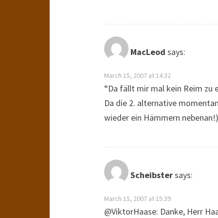
MacLeod
says:
March 15, 2007 at 14:32
“Da fällt mir mal kein Reim zu e
Da die 2. alternative momenta
wieder ein Hämmern nebenan!) 
Scheibster
says:
March 15, 2007 at 15:39
@ViktorHaase: Danke, Herr Haas