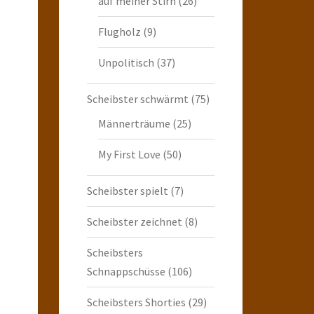
auf meiner Stirn
(26)
Flugholz
(9)
Unpolitisch
(37)
Scheibster schwärmt
(75)
Männerträume
(25)
My First Love
(50)
Scheibster spielt
(7)
Scheibster zeichnet
(8)
Scheibsters
Schnappschüsse
(106)
Scheibsters Shorties
(29)