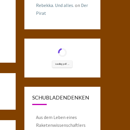
Rebekka. Und alles.
on
Der
Pirat
Loading poll ...
SCHUBLADENDENKEN
Aus dem Leben eines
Raketenwissenschaftlers