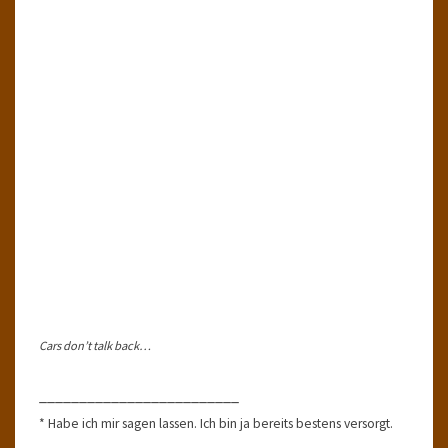
Cars don’t talk back…
_________________________
* Habe ich mir sagen lassen. Ich bin ja bereits bestens versorgt.