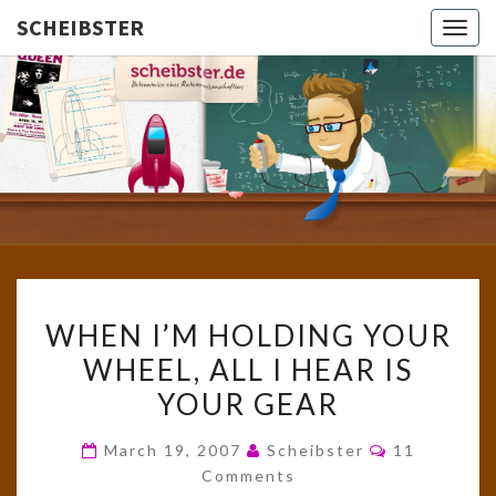
SCHEIBSTER
Togg
navig
SCHEIBS
Gutbürgerliche
Reime Und
Mehr! In
Blogform.
Total Old
School!
WHEN
WHEN I’M HOLDING YOUR
I’M
WHEEL, ALL I HEAR IS
HOLDING
YOUR GEAR
YOUR
WHEEL,
Comments
March 19, 2007
Scheibster
11
ALL
Comments
I