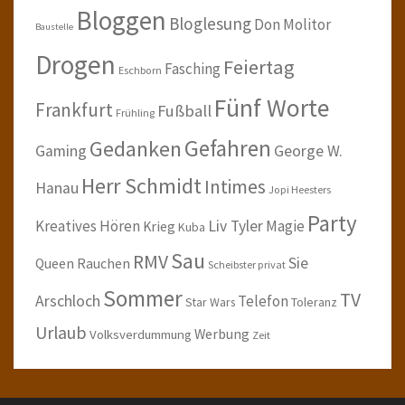
Bloggen
Bloglesung
Don Molitor
Baustelle
Drogen
Feiertag
Fasching
Eschborn
Fünf Worte
Frankfurt
Fußball
Frühling
Gefahren
Gedanken
Gaming
George W.
Herr Schmidt
Intimes
Hanau
Jopi Heesters
Party
Kreatives Hören
Liv Tyler
Magie
Krieg
Kuba
Sau
RMV
Sie
Queen
Rauchen
Scheibster privat
Sommer
TV
Arschloch
Telefon
Star Wars
Toleranz
Urlaub
Werbung
Volksverdummung
Zeit