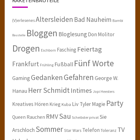
RAKETENBAUTEILE
Altersleiden
Bad Nauheim
(V)erlesenes
Bambi
Bloggen
Bloglesung
Don Molitor
Baustelle
Drogen
Feiertag
Fasching
Eschborn
Fünf Worte
Frankfurt
Fußball
Frühling
Gefahren
Gedanken
Gaming
George W.
Herr Schmidt
Intimes
Hanau
Jopi Heesters
Party
Kreatives Hören
Liv Tyler
Magie
Krieg
Kuba
Sau
RMV
Sie
Queen
Rauchen
Scheibster privat
Sommer
TV
Arschloch
Telefon
Star Wars
Toleranz