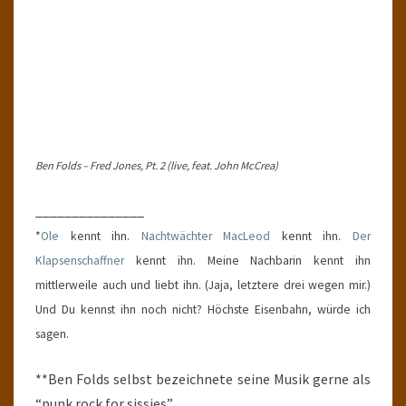
Ben Folds – Fred Jones, Pt. 2 (live, feat. John McCrea)
_______________
*
Ole
kennt ihn.
Nachtwächter MacLeod
kennt ihn.
Der
Klapsenschaffner
kennt ihn. Meine Nachbarin kennt ihn
mittlerweile auch und liebt ihn. (Jaja, letztere drei wegen mir.)
Und Du kennst ihn noch nicht? Höchste Eisenbahn, würde ich
sagen.
**Ben Folds selbst bezeichnete seine Musik gerne als
“punk rock for sissies”.