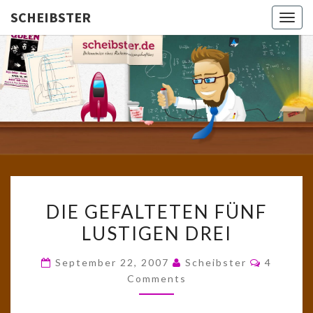
SCHEIBSTER
Togg
navig
SCHEIBS
Gutbürgerliche
Reime Und
Mehr! In
Blogform.
Total Old
School!
DIE
DIE GEFALTETEN FÜNF
GEFALTETEN
LUSTIGEN DREI
FÜNF
LUSTIGEN
Comment
September 22, 2007
Scheibster
4
DREI
Comments