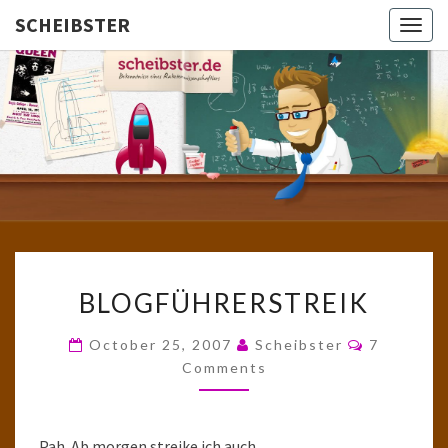
SCHEIBSTER
Togg
navig
SCHEIBS
Gutbürgerliche
Reime Und
Mehr! In
Blogform.
Total Old
School!
BLOGFÜHRERSTREIK
BLOGFÜHRERSTREIK
Comments
October 25, 2007
Scheibster
7
Comments
Pah. Ab morgen streike ich auch.