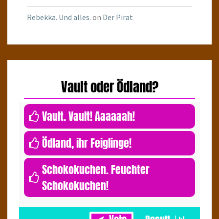
Rebekka. Und alles.
on
Der Pirat
Vault oder Ödland?
0
Vault. Vault! Aaaaaah!
0
Ödland, ihr Feiglinge!
Schokokuchen. Feuchter
Schokokuchen!
1