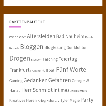
RAKETENBAUTEILE
Altersleiden
Bad Nauheim
(V)erlesenes
Bambi
Bloggen
Bloglesung
Don Molitor
Baustelle
Drogen
Feiertag
Fasching
Eschborn
Fünf Worte
Frankfurt
Fußball
Frühling
Gefahren
Gedanken
Gaming
George W.
Herr Schmidt
Intimes
Hanau
Jopi Heesters
Party
Kreatives Hören
Liv Tyler
Magie
Krieg
Kuba