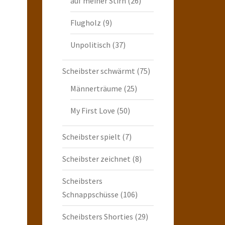
auf meiner Stirn
(26)
Flugholz
(9)
Unpolitisch
(37)
Scheibster schwärmt
(75)
Männerträume
(25)
My First Love
(50)
Scheibster spielt
(7)
Scheibster zeichnet
(8)
Scheibsters
Schnappschüsse
(106)
Scheibsters Shorties
(29)