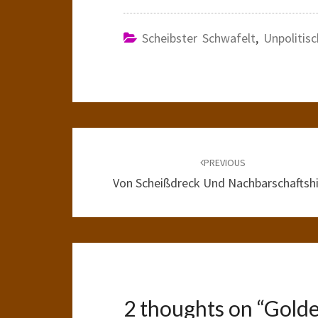
Scheibster Schwafelt
,
Unpolitisc
Post
navigation
PREVIOUS
Von Scheißdreck Und Nachbarschaftshi
2 thoughts on “
Gold