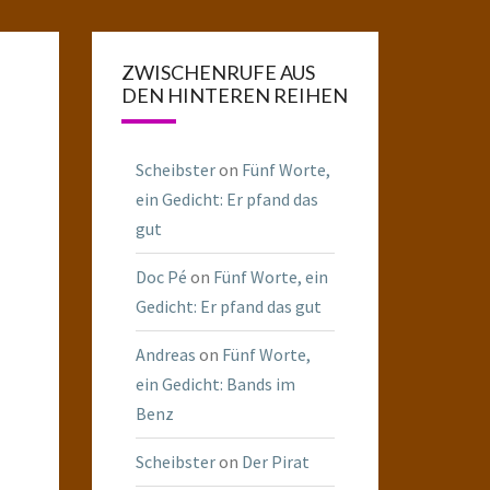
ZWISCHENRUFE AUS
DEN HINTEREN REIHEN
Scheibster
on
Fünf Worte,
ein Gedicht: Er pfand das
gut
Doc Pé
on
Fünf Worte, ein
Gedicht: Er pfand das gut
Andreas
on
Fünf Worte,
ein Gedicht: Bands im
Benz
Scheibster
on
Der Pirat