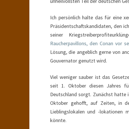
unheilvollsten Teil der deutschen G
Ich persönlich halte das für eine x
Präsidentschaftskandidaten, den ich
seiner Kriegstreiberprofiteurk
Raucherpavillons, den Conan vor s
Lösung, die angeblich gerne von a
Gouvernator genutzt wird.
Viel weniger sauber ist das Gesetz
seit 1. Oktober diesen Jahres für
Deutschland sorgt. Zunächst hatte i
Oktober gehofft, auf Zeiten, in 
Lieblingslokalen und -lokationen 
könnte.