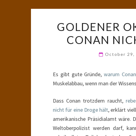
GOLDENER O
CONAN NIC
October 29,
Es gibt gute Gründe,
warum Conan 
Muskelabbau, wenn man der Wissensc
Dass Conan trotzdem raucht,
rebe
nicht für eine Droge hält
, erklärt vi
amerikanische Präsidialamt wäre. 
Weltoberpolizist werden darf, k