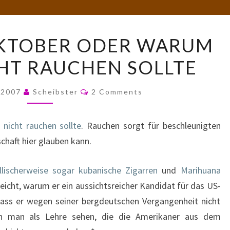
GOLDENER
KTOBER ODER WARUM
OKTOBER
HT RAUCHEN SOLLTE
ODER
WARUM
Comments
CONAN
 2007
Scheibster
2 Comments
NICHT
RAUCHEN
nicht rauchen sollte
. Rauchen sorgt für beschleunigten
SOLLTE
haft hier glauben kann.
llischerweise sogar kubanische Zigarren
und
Marihuana
elleicht, warum er ein aussichtsreicher Kandidat für das US-
Dass er wegen seiner bergdeutschen Vergangenheit nicht
ann man als Lehre sehen, die die Amerikaner aus dem