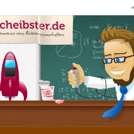
SCHE
Gutbürgerliche
Reime Und
Mehr! In
Blogform.
Total Old
School!