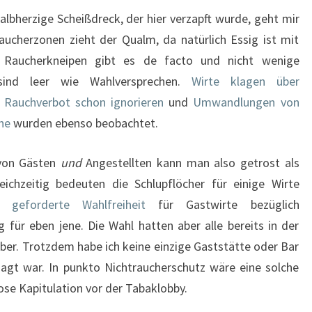
albherzige Scheißdreck, der hier verzapft wurde, geht mir
aucherzonen zieht der Qualm, da natürlich Essig ist mit
rte Raucherkneipen gibt es de facto und nicht wenige
s sind leer wie Wahlversprechen.
Wirte klagen über
s
Rauchverbot schon ignorieren
und
Umwandlungen von
ne
wurden ebenso beobachtet.
 von Gästen
und
Angestellten kann man also getrost als
leichzeitig bedeuten die Schlupflöcher für einige Wirte
e geforderte Wahlfreiheit
für Gastwirte bezüglich
 für eben jene. Die Wahl hatten aber alle bereits in der
ber. Trotzdem habe ich keine einzige Gaststätte oder Bar
agt war. In punkto Nichtraucherschutz wäre eine solche
se Kapitulation vor der Tabaklobby.