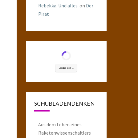
Rebekka. Und alles.
on
Der
Pirat
Loading poll ...
SCHUBLADENDENKEN
Aus dem Leben eines
Raketenwissenschaftlers