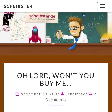
SCHEIBSTER
Togg
navig
SCHEIBS
Gutbürgerliche
Reime Und
Mehr! In
Blogform.
Total Old
School!
OH
OH LORD, WON’T YOU
LORD,
BUY ME…
WON’T
YOU
Comment
November 20, 2007
Scheibster
9
BUY
Comments
ME…