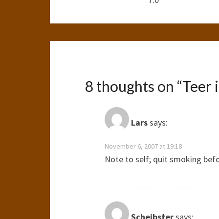
8 thoughts on “
Teer i
Lars
says:
November 6, 2007 at 19:18
Note to self; quit smoking bef
Scheibster
says: