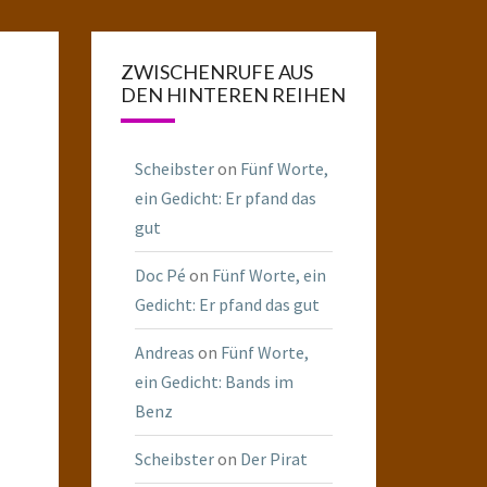
ZWISCHENRUFE AUS
DEN HINTEREN REIHEN
Scheibster
on
Fünf Worte,
ein Gedicht: Er pfand das
gut
Doc Pé
on
Fünf Worte, ein
Gedicht: Er pfand das gut
Andreas
on
Fünf Worte,
ein Gedicht: Bands im
Benz
Scheibster
on
Der Pirat