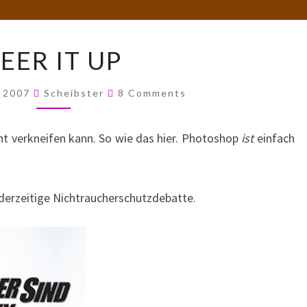
TEER
EER IT UP
IT
UP
Comments
, 2007
Scheibster
8 Comments
icht verkneifen kann. So wie das hier. Photoshop
ist
einfach
 derzeitige Nichtraucherschutzdebatte.