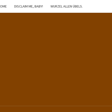
HOME
DISCLAIM ME, BABY!
WURZEL ALLEN ÜBELS.
IBSTER