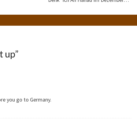
t up
”
ore you go to Germany.