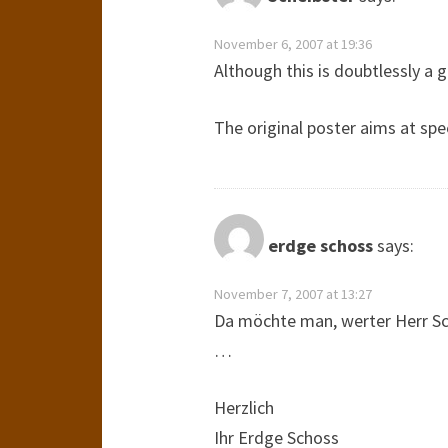
November 6, 2007 at 19:36
Although this is doubtlessly a 
The original poster aims at spe
erdge schoss
says:
November 7, 2007 at 13:27
Da möchte man, werter Herr Sc
…
Herzlich
Ihr Erdge Schoss