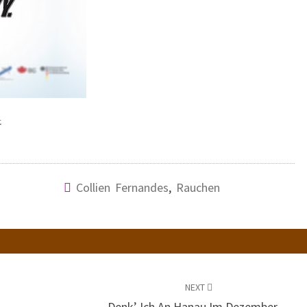
.
Collien Fernandes
,
Rauchen
NEXT
Denk’ Ich An Hanau Im Dezember…