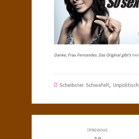
Danke, Frau Fernandes. Das Original gibt’s
hier
Scheibster Schwafelt
,
Unpolitisch
Post
navigation
PREVIOUS
7:0