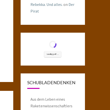
Rebekka. Und alles.
on
Der
Pirat
Loading poll ...
SCHUBLADENDENKEN
Aus dem Leben eines
Raketenwissenschaftlers