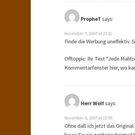
PropheT
says:
November 7, 2007 at 23:31
Finde die Werbung uneffektiv. S
Offtoppic: Ihr Text “Jede Mahlze
Kommentarfenster hier, wo kan
Herr Wolf
says:
November 8, 2007 at 15:09
Ohne daß ich jetzt das Origina
bevor Sie sie gephotoshopped 