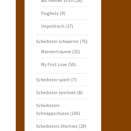
auf meiner Stirn
(26)
Flugholz
(9)
Unpolitisch
(37)
Scheibster schwärmt
(75)
Männerträume
(25)
My First Love
(50)
Scheibster spielt
(7)
Scheibster zeichnet
(8)
Scheibsters
Schnappschüsse
(106)
Scheibsters Shorties
(29)