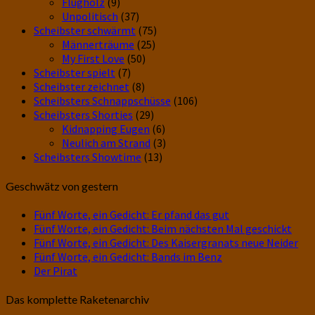
Flugholz
(9)
Unpolitisch
(37)
Scheibster schwärmt
(75)
Männerträume
(25)
My First Love
(50)
Scheibster spielt
(7)
Scheibster zeichnet
(8)
Scheibsters Schnappschüsse
(106)
Scheibsters Shorties
(29)
Kidnapping Eugen
(6)
Neulich am Strand
(3)
Scheibsters Showtime
(13)
Geschwätz von gestern
Fünf Worte, ein Gedicht: Er pfand das gut
Fünf Worte, ein Gedicht: Beim nächsten Mal geschickt
Fünf Worte, ein Gedicht: Des Kaisergranats neue Neider
Fünf Worte, ein Gedicht: Bands im Benz
Der Pirat
Das komplette Raketenarchiv