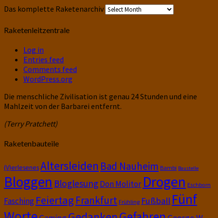
Das komplette Raketenarchiv
Raketenleitzentrale
Log in
Entries feed
Comments feed
WordPress.org
Die menschliche Zivilisation ist genau 24 Stunden und eine
Mahlzeit von der Barbarei entfernt.
(Terry Pratchett)
Raketenbauteile
Altersleiden
Bad Nauheim
(V)erlesenes
Bambi
Baustelle
Bloggen
Drogen
Bloglesung
Don Molitor
Eschborn
Fünf
Feiertag
Frankfurt
Fußball
Fasching
Frühling
Worte
Gefahren
Gedanken
Gaming
George W.