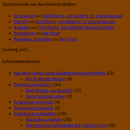
Zwischenrufe aus den hinteren Reihen
Scheibster
on
Fünf Worte, ein Gedicht: Er pfand das gut
Doc Pé
on
Fünf Worte, ein Gedicht: Er pfand das gut
Andreas
on
Fünf Worte, ein Gedicht: Bands im Benz
Scheibster
on
Der Pirat
Rebekka. Und alles.
on
Der Pirat
Loading poll ...
Schubladendenken
Aus dem Leben eines Raketenwissenschaftlers
(63)
Der Krieg der Magier
(6)
Scheibster schillert
(93)
Fünf Worte, ein Gedicht
(23)
Horst und das Leben
(5)
Scheibster schimpft
(4)
Scheibster schraubt
(5)
Scheibster schwafelt
(276)
Black Box Jukebox
(16)
Die gotische Kathedrale auf meiner Stirn
(26)