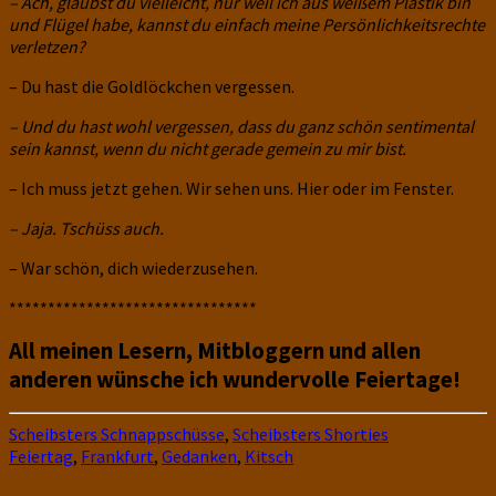
– Ach, glaubst du vielleicht, nur weil ich aus weißem Plastik bin
und Flügel habe, kannst du einfach meine Persönlichkeitsrechte
verletzen?
– Du hast die Goldlöckchen vergessen.
– Und du hast wohl vergessen, dass du ganz schön sentimental
sein kannst, wenn du nicht gerade gemein zu mir bist.
– Ich muss jetzt gehen. Wir sehen uns. Hier oder im Fenster.
– Jaja. Tschüss auch.
– War schön, dich wiederzusehen.
********************************
All meinen Lesern, Mitbloggern und allen
anderen wünsche ich wundervolle Feiertage!
Scheibsters Schnappschüsse
,
Scheibsters Shorties
Feiertag
,
Frankfurt
,
Gedanken
,
Kitsch