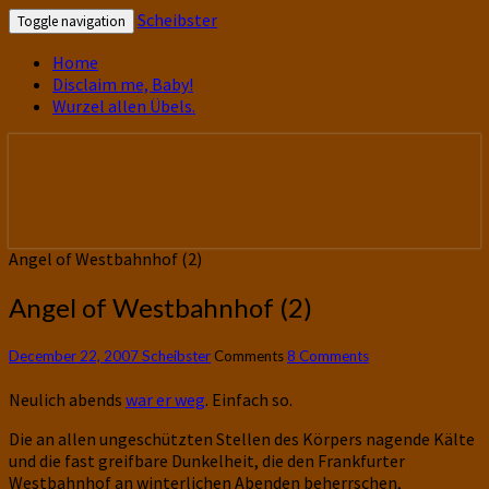
Scheibster
Toggle navigation
Home
Disclaim me, Baby!
Wurzel allen Übels.
gutbürgerliche Reime und mehr! In
Scheibster
Blogform. Total old school!
Angel of Westbahnhof (2)
Angel of Westbahnhof (2)
December 22, 2007
Scheibster
Comments
8 Comments
Neulich abends
war er weg
. Einfach so.
Die an allen ungeschützten Stellen des Körpers nagende Kälte
und die fast greifbare Dunkelheit, die den Frankfurter
Westbahnhof an winterlichen Abenden beherrschen,