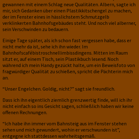
gewannen mit einem Schlag neue Qualitäten. Albern, sagte ich
mir, sich Gedanken über einen Plastikkitschengel zu machen,
der im Fenster eines in hässlichstem Schmutzgelb
verklinkerten Bahnhofsgebäudes steht. Und noch viel alberner,
sein Verschwinden zu bedauern.
Einige Tage später, als ich schon fast vergessen habe, dass er
nicht mehr da ist, sehe ich ihn wieder. Im
Bahnhofscafébistroschnellimbissdingens. Mitten im Raum
sitzt er, auf einem Tisch, sein Plastikbuch lesend. Noch
während ich mein Handy gezückt halte, um ein Beweisfoto von
fragwürdiger Qualität zu schießen, spricht die Pächterin mich
an.
“Unser Engelchen. Goldig, nicht?” sagt sie freundlich.
Dass ich ihn eigentlich ziemlich grenzwertig finde, will ich ihr
nicht einfach so ins Gesicht sagen, schließlich haben wir keine
offenen Rechnungen.
“Ich habe ihn immer vom Bahnsteig aus im Fenster stehen
sehen und mich gewundert, wohin er verschwunden ist”,
entgegne ich stattdessen wahrheitsgemäß.