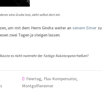
en eine Grube lost, zieht selbst dort ein.
nutzen, um mit dem Herrn Gindra weiter an
seinem Eimer
zu
sen zwei Tagen ja steigen lassen.
? Müsste es nicht nunmehr der
Farbige Raketenpeter
heißen?
Feiertag
,
Flux-Kompensator
,
rs
Montgolfiereimer