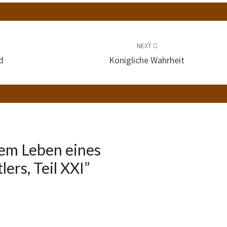
NEXT
d
Königliche Wahrheit
em Leben eines
ers, Teil XXI
”