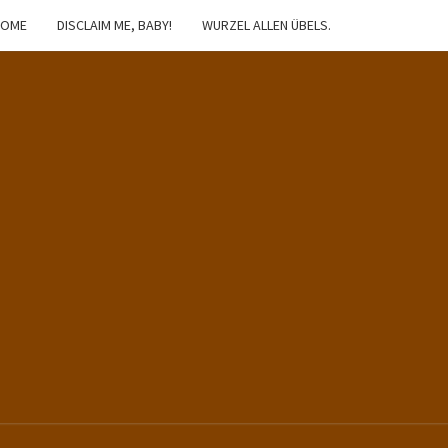
HOME
DISCLAIM ME, BABY!
WURZEL ALLEN ÜBELS.
IBSTER