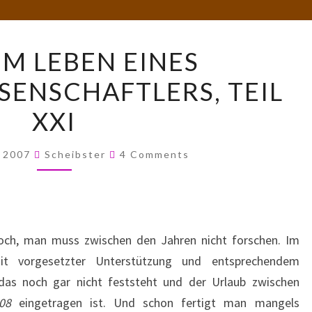
AUS
EM LEBEN EINES
DEM
ENSCHAFTLERS, TEIL
LEBEN
EINES
XXI
RAKETENWISSENSCHAFTLERS,
TEIL
Comments
, 2007
Scheibster
4 Comments
XXI
ch, man muss zwischen den Jahren nicht forschen. Im
t vorgesetzter Unterstützung und entsprechendem
das noch gar nicht feststeht und der Urlaub zwischen
008
eingetragen ist. Und schon fertigt man mangels