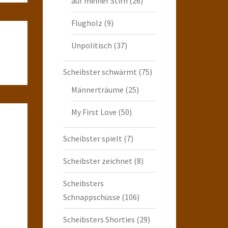
auf meiner Stirn
(26)
Flugholz
(9)
Unpolitisch
(37)
Scheibster schwärmt
(75)
Männerträume
(25)
My First Love
(50)
Scheibster spielt
(7)
Scheibster zeichnet
(8)
Scheibsters
Schnappschüsse
(106)
Scheibsters Shorties
(29)