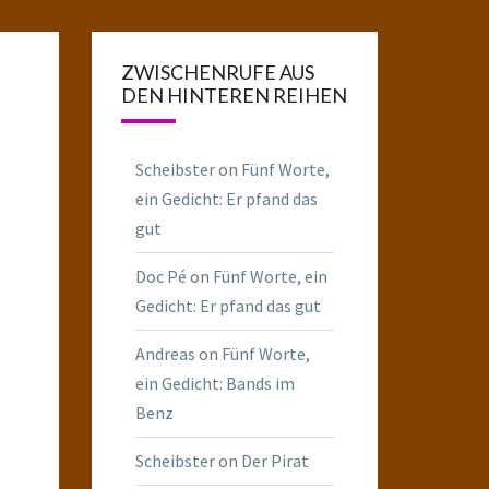
ZWISCHENRUFE AUS
DEN HINTEREN REIHEN
Scheibster
on
Fünf Worte,
ein Gedicht: Er pfand das
gut
Doc Pé
on
Fünf Worte, ein
Gedicht: Er pfand das gut
Andreas
on
Fünf Worte,
ein Gedicht: Bands im
Benz
Scheibster
on
Der Pirat