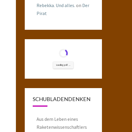
Rebekka. Und alles.
on
Der
Pirat
Loading poll ...
SCHUBLADENDENKEN
Aus dem Leben eines
Raketenwissenschaftlers