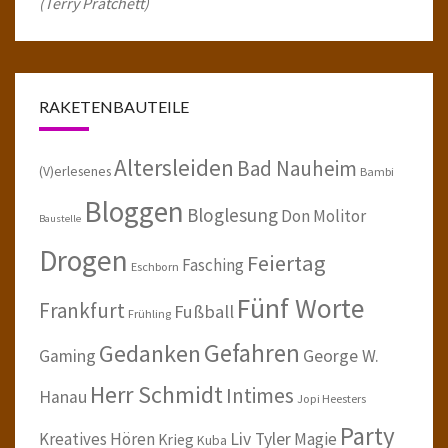
(Terry Pratchett)
RAKETENBAUTEILE
Altersleiden
Bad Nauheim
(V)erlesenes
Bambi
Bloggen
Bloglesung
Don Molitor
Baustelle
Drogen
Feiertag
Fasching
Eschborn
Fünf Worte
Frankfurt
Fußball
Frühling
Gefahren
Gedanken
Gaming
George W.
Herr Schmidt
Intimes
Hanau
Jopi Heesters
Party
Kreatives Hören
Liv Tyler
Magie
Krieg
Kuba