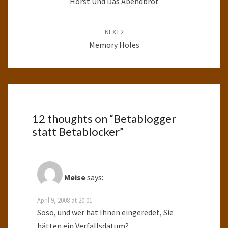
Horst Und Das Abendbrot
NEXT
Memory Holes
12 thoughts on “
Betablogger
statt Betablocker
”
Meise
says:
April 9, 2008 at 20:01
Soso, und wer hat Ihnen eingeredet, Sie
hätten ein Verfallsdatum?