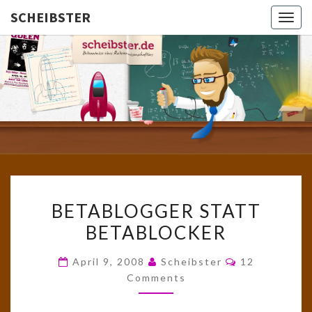
SCHEIBSTER
Togg
navig
SCHEIBS
Gutbürgerliche
Reime Und
Mehr! In
Blogform.
Total Old
School!
BETABLOGGER
BETABLOGGER STATT
STATT
BETABLOCKER
BETABLOCKER
Comments
April 9, 2008
Scheibster
12
Comments