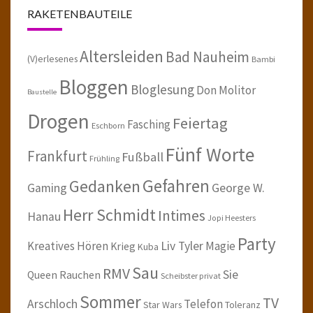
RAKETENBAUTEILE
Altersleiden
Bad Nauheim
(V)erlesenes
Bambi
Bloggen
Bloglesung
Don Molitor
Baustelle
Drogen
Feiertag
Fasching
Eschborn
Fünf Worte
Frankfurt
Fußball
Frühling
Gefahren
Gedanken
Gaming
George W.
Herr Schmidt
Intimes
Hanau
Jopi Heesters
Party
Kreatives Hören
Liv Tyler
Magie
Krieg
Kuba
Sau
RMV
Sie
Queen
Rauchen
Scheibster privat
Sommer
TV
Arschloch
Telefon
Star Wars
Toleranz