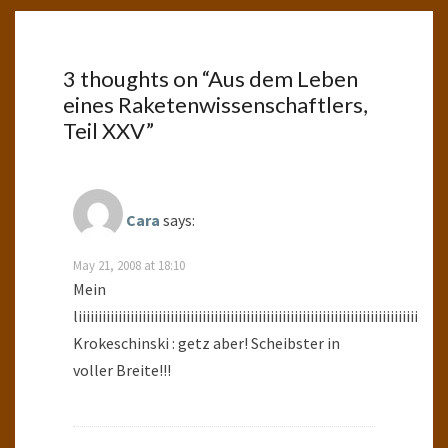
3 thoughts on “
Aus dem Leben
eines Raketenwissenschaftlers,
Teil XXV
”
Cara
says:
May 21, 2008 at 18:10
Mein
liiiiiiiiiiiiiiiiiiiiiiiiiiiiiiiiiiiiiiiiiiiiiiiiiiiiiiiiiiiiiiiiiiiiiiiiiiiiiiiiiiiiiiiii
Krokeschinski : getz aber! Scheibster in
voller Breite!!!