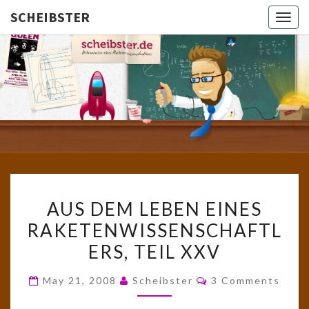
SCHEIBSTER
Togg
navig
SCHEIBS
Gutbürgerliche
Reime Und
Mehr! In
Blogform.
Total Old
School!
AUS
AUS DEM LEBEN EINES
DEM
RAKETENWISSENSCHAFTL
LEBEN
ERS, TEIL XXV
EINES
RAKETENWISSENSCHAFTL
Comments
May 21, 2008
Scheibster
3 Comments
TEIL
XXV