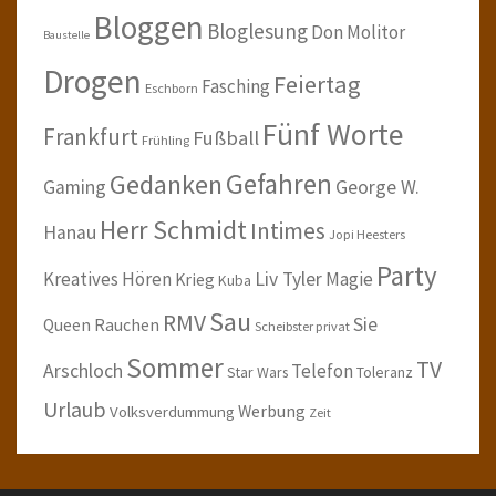
Bloggen
Bloglesung
Don Molitor
Baustelle
Drogen
Feiertag
Fasching
Eschborn
Fünf Worte
Frankfurt
Fußball
Frühling
Gefahren
Gedanken
Gaming
George W.
Herr Schmidt
Intimes
Hanau
Jopi Heesters
Party
Kreatives Hören
Liv Tyler
Magie
Krieg
Kuba
Sau
RMV
Sie
Queen
Rauchen
Scheibster privat
Sommer
TV
Arschloch
Telefon
Star Wars
Toleranz
Urlaub
Werbung
Volksverdummung
Zeit