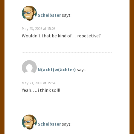
Scheibster
says:
May 23, 2008 at 15:09
Wouldn’t that be kind of… repetetive?
N(acht)w(ächter)
says:
May 23, 2008 at 15:54
Yeah…. i think so!!!
Scheibster
says: