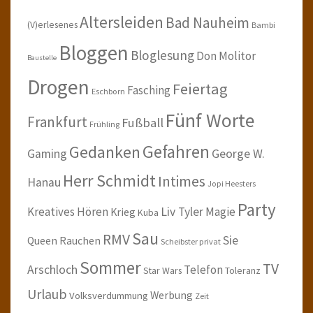
Altersleiden
Bad Nauheim
(V)erlesenes
Bambi
Bloggen
Bloglesung
Don Molitor
Baustelle
Drogen
Feiertag
Fasching
Eschborn
Fünf Worte
Frankfurt
Fußball
Frühling
Gefahren
Gedanken
Gaming
George W.
Herr Schmidt
Intimes
Hanau
Jopi Heesters
Party
Kreatives Hören
Liv Tyler
Magie
Krieg
Kuba
Sau
RMV
Sie
Queen
Rauchen
Scheibster privat
Sommer
TV
Arschloch
Telefon
Star Wars
Toleranz
Urlaub
Werbung
Volksverdummung
Zeit