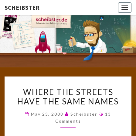
SCHEIBSTER
Togg
navig
SCHEIBS
Gutbürgerliche
Reime Und
Mehr! In
Blogform.
Total Old
School!
WHERE
WHERE THE STREETS
THE
HAVE THE SAME NAMES
STREETS
HAVE
Comments
May 23, 2008
Scheibster
13
THE
Comments
SAME
NAMES