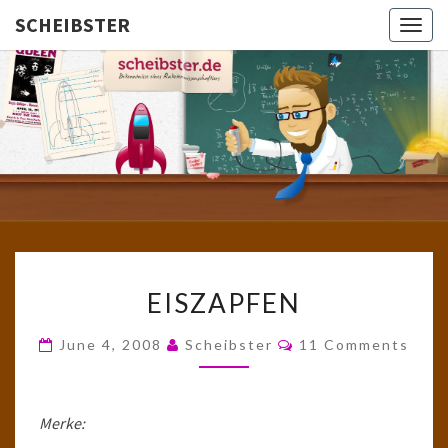
SCHEIBSTER
Togg
navig
SCHEIBS
Gutbürgerliche
Reime Und
Mehr! In
Blogform.
Total Old
School!
EISZAPFEN
EISZAPFEN
Comments
June 4, 2008
Scheibster
11 Comments
Merke: