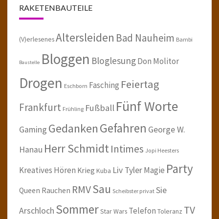
RAKETENBAUTEILE
Altersleiden
Bad Nauheim
(V)erlesenes
Bambi
Bloggen
Bloglesung
Don Molitor
Baustelle
Drogen
Feiertag
Fasching
Eschborn
Fünf Worte
Frankfurt
Fußball
Frühling
Gefahren
Gedanken
Gaming
George W.
Herr Schmidt
Intimes
Hanau
Jopi Heesters
Party
Kreatives Hören
Liv Tyler
Magie
Krieg
Kuba
Sau
RMV
Sie
Queen
Rauchen
Scheibster privat
Sommer
TV
Arschloch
Telefon
Star Wars
Toleranz