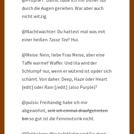
@PropheT: Damit habe ich mir bisher nur
durch die Augen gerieben. War aber auch
nicht witzig.
@Nachtwächter: Du hattest mal was mit
einer heißen
Tasse Tee
? Hui.
@Meise: Nein, liebe Frau Meise, aber eine
Taffe warmef Waffer. Und lila wird der
Schlumpf nur, wenn er wütend ist opder sich
schämt. Von daher: Deep, Haze oder Heart
[edit] oder Rain [/edit] (also Purple)?
@pulsiv: Freihändig habe ich mir
abgewöhnt,
seit ich einmal draufgetreten
bin
so gut ist die Feinmotorik nicht.
@Pathologe: Wie kaltblütig sind Sie denn,