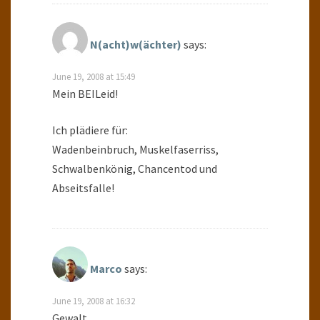
N(acht)w(ächter)
says:
June 19, 2008 at 15:49
Mein BEILeid!
Ich plädiere für:
Wadenbeinbruch, Muskelfaserriss,
Schwalbenkönig, Chancentod und
Abseitsfalle!
Marco
says:
June 19, 2008 at 16:32
Gewalt.