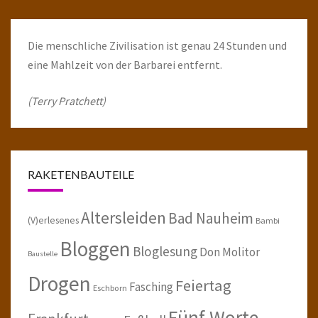
Die menschliche Zivilisation ist genau 24 Stunden und
eine Mahlzeit von der Barbarei entfernt.
(Terry Pratchett)
RAKETENBAUTEILE
Altersleiden
Bad Nauheim
(V)erlesenes
Bambi
Bloggen
Bloglesung
Don Molitor
Baustelle
Drogen
Feiertag
Fasching
Eschborn
Fünf Worte