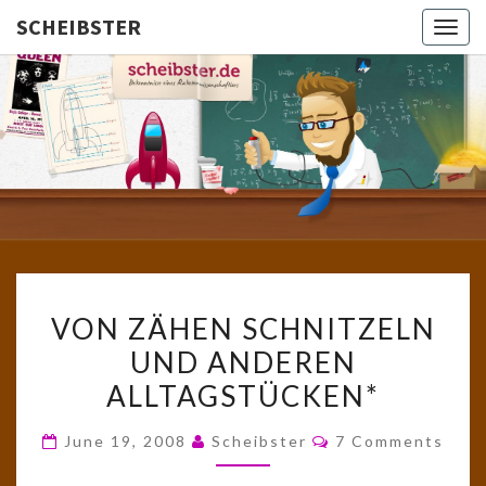
SCHEIBSTER
Togg
navig
SCHEIBS
Gutbürgerliche
Reime Und
Mehr! In
Blogform.
Total Old
School!
VON
VON ZÄHEN SCHNITZELN
ZÄHEN
UND ANDEREN
SCHNITZELN
ALLTAGSTÜCKEN*
UND
ANDEREN
Comments
June 19, 2008
Scheibster
7 Comments
ALLTAGSTÜCKEN*