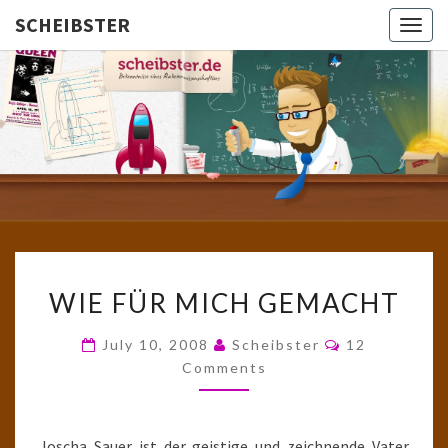
SCHEIBSTER
Togg
navig
SCHEIBS
Gutbürgerliche
Reime Und
Mehr! In
Blogform.
Total Old
School!
WIE
WIE FÜR MICH GEMACHT
FÜR
MICH
Comments
July 10, 2008
Scheibster
12
GEMACHT
Comments
Joscha Sauer ist der geistige und zeichnende Vater