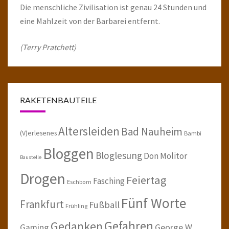
Die menschliche Zivilisation ist genau 24 Stunden und
eine Mahlzeit von der Barbarei entfernt.
(Terry Pratchett)
RAKETENBAUTEILE
Altersleiden
Bad Nauheim
(V)erlesenes
Bambi
Bloggen
Bloglesung
Don Molitor
Baustelle
Drogen
Feiertag
Fasching
Eschborn
Fünf Worte
Frankfurt
Fußball
Frühling
Gefahren
Gedanken
Gaming
George W.