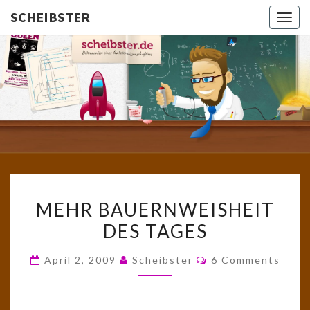
SCHEIBSTER
Togg
navig
SCHEIBS
Gutbürgerliche
Reime Und
Mehr! In
Blogform.
Total Old
School!
MEHR
MEHR BAUERNWEISHEIT
BAUERNWEISHEIT
DES TAGES
DES
TAGES
Comments
April 2, 2009
Scheibster
6 Comments