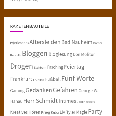
RAKETENBAUTEILE
Altersleiden
Bad Nauheim
(V)erlesenes
Bambi
Bloggen
Bloglesung
Don Molitor
Baustelle
Drogen
Feiertag
Fasching
Eschborn
Fünf Worte
Frankfurt
Fußball
Frühling
Gefahren
Gedanken
Gaming
George W.
Herr Schmidt
Intimes
Hanau
Jopi Heesters
Party
Kreatives Hören
Liv Tyler
Magie
Krieg
Kuba