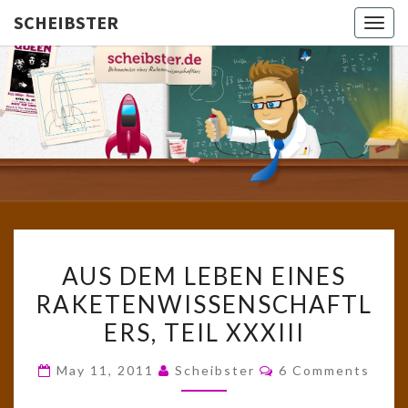
SCHEIBSTER
Togg
navig
SCHEIBS
Gutbürgerliche
Reime Und
Mehr! In
Blogform.
Total Old
School!
AUS
AUS DEM LEBEN EINES
DEM
RAKETENWISSENSCHAFTL
LEBEN
ERS, TEIL XXXIII
EINES
RAKETENWISSENSCHAFTL
Comments
May 11, 2011
Scheibster
6 Comments
TEIL
XXXIII