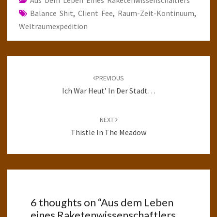
Aus Dem Leben Eines Raketenwissenschaftlers
Balance Shit
,
Client Fee
,
Raum-Zeit-Kontinuum
,
Weltraumexpedition
Post
navigation
PREVIOUS
Ich War Heut’ In Der Stadt…
NEXT
Thistle In The Meadow
6 thoughts on “
Aus dem Leben
eines Raketenwissenschaftlers,