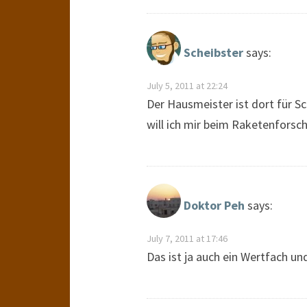
Scheibster
says:
July 5, 2011 at 22:24
Der Hausmeister ist dort für S
will ich mir beim Raketenfors
Doktor Peh
says:
July 7, 2011 at 17:46
Das ist ja auch ein Wertfach u