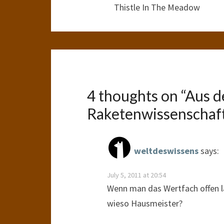
Thistle In The Meadow
4 thoughts on “
Aus d
Raketenwissenschaft
weltdeswissens
says:
July 5, 2011 at 20:54
Wenn man das Wertfach offen lä
wieso Hausmeister?