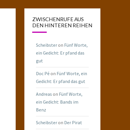
ZWISCHENRUFE AUS
DEN HINTEREN REIHEN
Scheibster
on
Fünf Worte,
ein Gedicht: Er pfand das
gut
Doc Pé
on
Fünf Worte, ein
Gedicht: Er pfand das gut
Andreas
on
Fünf Worte,
ein Gedicht: Bands im
Benz
Scheibster
on
Der Pirat