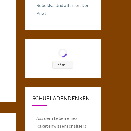
Rebekka. Und alles.
on
Der
Pirat
Loading poll ...
SCHUBLADENDENKEN
Aus dem Leben eines
Raketenwissenschaftlers