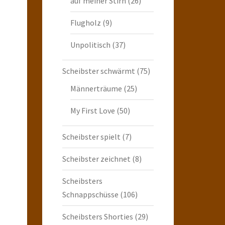
auf meiner Stirn
(26)
Flugholz
(9)
Unpolitisch
(37)
Scheibster schwärmt
(75)
Männerträume
(25)
My First Love
(50)
Scheibster spielt
(7)
Scheibster zeichnet
(8)
Scheibsters
Schnappschüsse
(106)
Scheibsters Shorties
(29)