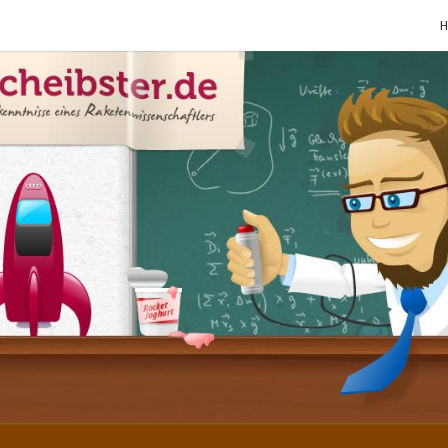
SCHE
Gutbürgerliche
Reime Und
Mehr! In
Blogform.
Total Old
School!