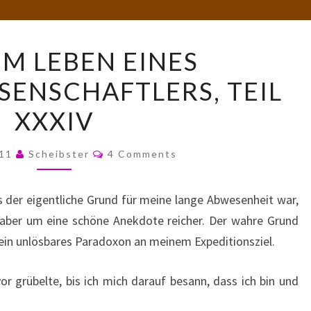
AUS
EM LEBEN EINES
DEM
ENSCHAFTLERS, TEIL
LEBEN
EINES
XXXIV
RAKETENWISSENSCHAFTLERS,
TEIL
Comments
011
Scheibster
4 Comments
XXXIV
 der eigentliche Grund für meine lange Abwesenheit war,
, aber um eine schöne Anekdote reicher. Der wahre Grund
 ein unlösbares Paradoxon an meinem Expeditionsziel.
r grübelte, bis ich mich darauf besann, dass ich bin und