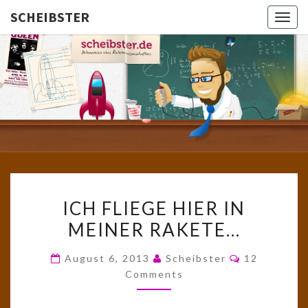
SCHEIBSTER
Togg
navig
SCHEIBS
Gutbürgerliche
Reime Und
Mehr! In
Blogform.
Total Old
School!
ICH
ICH FLIEGE HIER IN
FLIEGE
MEINER RAKETE…
HIER
IN
Comments
August 6, 2013
Scheibster
12
MEINER
Comments
RAKETE…