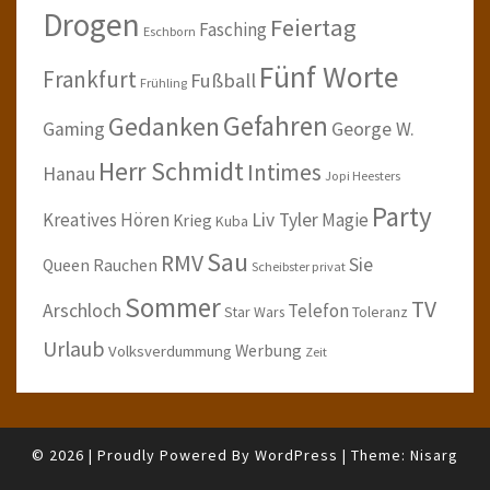
Drogen
Feiertag
Fasching
Eschborn
Fünf Worte
Frankfurt
Fußball
Frühling
Gefahren
Gedanken
Gaming
George W.
Herr Schmidt
Intimes
Hanau
Jopi Heesters
Party
Kreatives Hören
Liv Tyler
Magie
Krieg
Kuba
Sau
RMV
Sie
Queen
Rauchen
Scheibster privat
Sommer
TV
Arschloch
Telefon
Star Wars
Toleranz
Urlaub
Werbung
Volksverdummung
Zeit
© 2026
|
Proudly Powered By
WordPress
|
Theme:
Nisarg