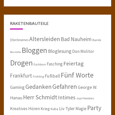
RAKETENBAUTEILE
Altersleiden
Bad Nauheim
(V)erlesenes
Bambi
Bloggen
Bloglesung
Don Molitor
Baustelle
Drogen
Feiertag
Fasching
Eschborn
Fünf Worte
Frankfurt
Fußball
Frühling
Gefahren
Gedanken
Gaming
George W.
Herr Schmidt
Intimes
Hanau
Jopi Heesters
Party
Kreatives Hören
Liv Tyler
Magie
Krieg
Kuba