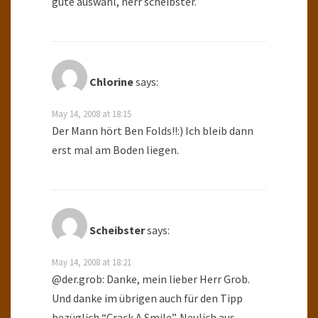
gute auswahl, herr scheibster.
Chlorine
says:
May 14, 2008 at 18:15
Der Mann hört Ben Folds!!:) Ich bleib dann
erst mal am Boden liegen.
Scheibster
says:
May 14, 2008 at 18:21
@der.grob: Danke, mein lieber Herr Grob.
Und danke im übrigen auch für den Tipp
bezüglich “Crack A Smile”. Neulich aus