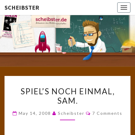
SCHEIBSTER
Togg
navig
SCHEIBS
Gutbürgerliche
Reime Und
Mehr! In
Blogform.
Total Old
School!
SPIEL’S
SPIEL’S NOCH EINMAL,
NOCH
SAM.
EINMAL,
SAM.
Comments
May 14, 2008
Scheibster
7 Comments