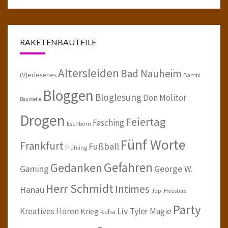
RAKETENBAUTEILE
Altersleiden
Bad Nauheim
(V)erlesenes
Bambi
Bloggen
Bloglesung
Don Molitor
Baustelle
Drogen
Feiertag
Fasching
Eschborn
Fünf Worte
Frankfurt
Fußball
Frühling
Gefahren
Gedanken
Gaming
George W.
Herr Schmidt
Intimes
Hanau
Jopi Heesters
Party
Kreatives Hören
Liv Tyler
Magie
Krieg
Kuba