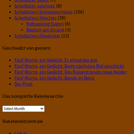
Scheibster zeichnet
(8)
Scheibsters Schnappschüsse
(106)
Scheibsters Shorties
(29)
Kidnapping Eugen
(6)
Neulich am Strand
(3)
Scheibsters Showtime
(13)
Geschwätz von gestern
Fünf Worte, ein Gedicht: Er pfand das gut
Fünf Worte, ein Gedicht: Beim nächsten Mal geschickt
Fünf Worte, ein Gedicht: Des Kaisergranats neue Neider
Fünf Worte, ein Gedicht: Bands im Benz
Der Pirat
Das komplette Raketenarchiv
Das
komplette
Raketenarchiv
Raketenleitzentrale
Log in