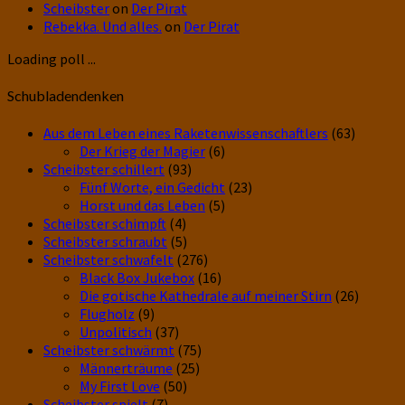
Scheibster
on
Der Pirat
Rebekka. Und alles.
on
Der Pirat
Loading poll ...
Schubladendenken
Aus dem Leben eines Raketenwissenschaftlers
(63)
Der Krieg der Magier
(6)
Scheibster schillert
(93)
Fünf Worte, ein Gedicht
(23)
Horst und das Leben
(5)
Scheibster schimpft
(4)
Scheibster schraubt
(5)
Scheibster schwafelt
(276)
Black Box Jukebox
(16)
Die gotische Kathedrale auf meiner Stirn
(26)
Flugholz
(9)
Unpolitisch
(37)
Scheibster schwärmt
(75)
Männerträume
(25)
My First Love
(50)
Scheibster spielt
(7)