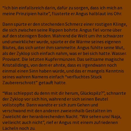
“Ich bin einfallsreich darin, dafür zu sorgen, dass ich mich an
meine Prinzipien halte”, flüsterte er Angus halblaut ins Ohr.
Dann spürte er den stechenden Schmerz einer rostigen Klinge,
die sich zwischen seine Rippen bohrte. Angus fiel vorne über
auf den steinigen Boden. Während die Welt um ihn schwärzer
und unwirklicher wurde, spürte er die Wärme seines eigenen
Blutes, das sich unter ihm sammelte. Angus fühlte seine Wut,
als der Zyklop sich einfach nahm, was er bei sich hatte. Wasser.
Proviant. Die letzten Kupfermünzen. Das seltsame magische
Kristalldings, von dem er ahnte, dass es irgendwann noch
einmal einen Sinn haben würde, und das er mangels Kenntnis
seines wahren Namens einfach “verfluchtes Stück
Zaubererschrott” getauft hatte.
“Was schleppst du denn mit dir herum, Glückspilz?”, schnarrte
der Zyklop vor sich hin, während er sich seinen Beutel
vollstopfte. Dann wandte er sich zum Gehen und
verschwand mit den anderen zweieinhalb Gestalten im
Zwielicht der heranbrechenden Nacht. “Wir sehen uns! Naja,
vielleicht auch nicht”, rief er Angus mit einem zufriedenen
Lächeln noch zu.