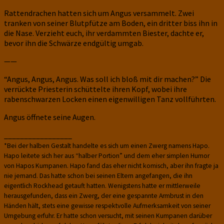
Rattendrachen hatten sich um Angus versammelt. Zwei
tranken von seiner Blutpfütze am Boden, ein dritter biss ihn in
die Nase. Verzieht euch, ihr verdammten Biester, dachte er,
bevor ihn die Schwärze endgültig umgab.
——
“Angus, Angus, Angus. Was soll ich bloß mit dir machen?” Die
verrückte Priesterin schüttelte ihren Kopf, wobei ihre
rabenschwarzen Locken einen eigenwilligen Tanz vollführten.
Angus öffnete seine Augen.
_________________
*Bei der halben Gestalt handelte es sich um einen Zwerg namens Hapo.
Hapo leitete sich her aus “halber Portion” und dem eher simplen Humor
von Hapos Kumpanen. Hapo fand das eher nicht komisch, aber ihn fragte ja
nie jemand. Das hatte schon bei seinen Eltern angefangen, die ihn
eigentlich Rockhead getauft hatten. Wenigstens hatte er mittlerweile
herausgefunden, dass ein Zwerg, der eine gespannte Armbrust in den
Händen hält, stets eine gewisse respektvolle Aufmerksamkeit von seiner
Umgebung erfuhr. Er hatte schon versucht, mit seinen Kumpanen darüber