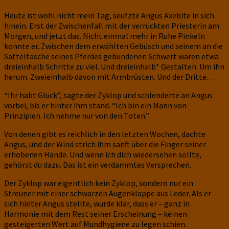
Heute ist wohl nicht mein Tag, seufzte Angus Axebite in sich
hinein. Erst der Zwischenfall mit der verrückten Priesterin am
Morgen, und jetzt das. Nicht einmal mehr in Ruhe Pinkeln
konnte er. Zwischen dem erwählten Gebüsch und seinem an die
Satteltasche seines Pferdes gebundenen Schwert waren etwa
dreieinhalb Schritte zu viel. Und dreieinhalb* Gestalten. Um ihn
herum. Zweieinhalb davon mit Armbrüsten. Und der Dritte…
“Ihr habt Glück”, sagte der Zyklop und schlenderte an Angus
vorbei, bis er hinter ihm stand. “Ich bin ein Mann von
Prinzipien. Ich nehme nur von den Toten.”
Von denen gibt es reichlich in den letzten Wochen, dachte
Angus, und der Wind strich ihm sanft über die Finger seiner
erhobenen Hände. Und wenn ich dich wiedersehen sollte,
gehörst du dazu. Das ist ein verdammtes Versprechen.
Der Zyklop war eigentlich kein Zyklop, sondern nur ein
Streuner mit einer schwarzen Augenklappe aus Leder. Als er
sich hinter Angus stellte, wurde klar, dass er – ganz in
Harmonie mit dem Rest seiner Erscheinung – keinen
gesteigerten Wert auf Mundhygiene zu legen schien.