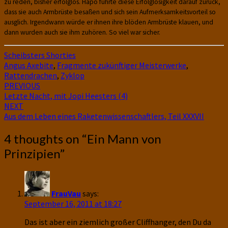
zu reden, bisher erfolglos. Hapo führte diese Erfolglosigkeit darauf zurück,
dass sie auch Armbrüste besaßen und sich sein Aufmerksamkeitsvorteil so
ausglich. Irgendwann würde er ihnen ihre blöden Armbrüste klauen, und
dann wurden auch sie ihm zuhören. So viel war sicher.
Scheibsters Shorties
Angus Axebite
,
Fragmente zukünftiger Meisterwerke
,
Rattendrachen
,
Zyklop
Post
PREVIOUS
Letzte Nacht, mit Jopi Heesters (4)
navigation
NEXT
Aus dem Leben eines Raketenwissenschaftlers, Teil XXXVII
4 thoughts on “
Ein Mann von
Prinzipien
”
FrauVau
says:
September 16, 2011 at 18:27
Das ist aber ein ziemlich großer Cliffhanger, den Du da