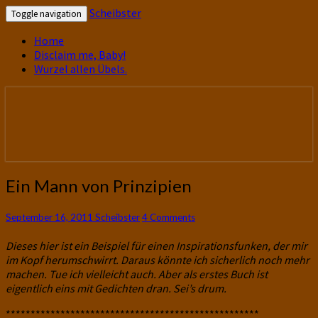
Scheibster
Toggle navigation
Home
Disclaim me, Baby!
Wurzel allen Übels.
gutbürgerliche Reime und mehr! In
Scheibster
Blogform. Total old school!
Ein
Ein Mann von Prinzipien
Mann
von
Comments
September 16, 2011
Scheibster
4 Comments
Prinzipien
Dieses hier ist ein Beispiel für einen Inspirationsfunken, der mir
im Kopf herumschwirrt. Daraus könnte ich sicherlich noch mehr
machen. Tue ich vielleicht auch. Aber als erstes Buch ist
eigentlich eins mit Gedichten dran. Sei’s drum.
***************************************************