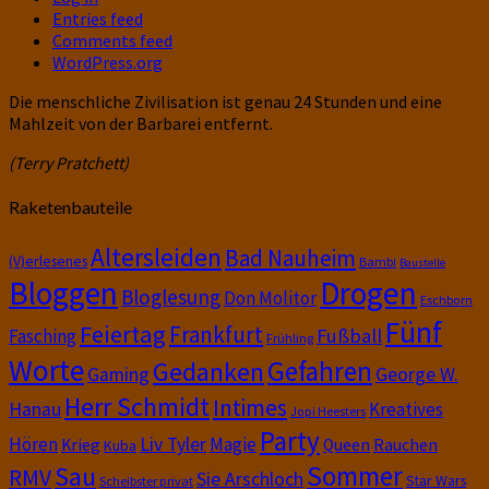
Entries feed
Comments feed
WordPress.org
Die menschliche Zivilisation ist genau 24 Stunden und eine
Mahlzeit von der Barbarei entfernt.
(Terry Pratchett)
Raketenbauteile
Altersleiden
Bad Nauheim
(V)erlesenes
Bambi
Baustelle
Bloggen
Drogen
Bloglesung
Don Molitor
Eschborn
Fünf
Feiertag
Frankfurt
Fußball
Fasching
Frühling
Worte
Gefahren
Gedanken
Gaming
George W.
Herr Schmidt
Intimes
Hanau
Kreatives
Jopi Heesters
Party
Hören
Liv Tyler
Magie
Krieg
Queen
Rauchen
Kuba
Sommer
Sau
RMV
Sie Arschloch
Star Wars
Scheibster privat