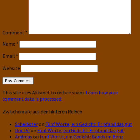
Comment
*
Name
*
Email
*
Website
This site uses Akismet to reduce spam.
Learn how your
comment data is processed.
Zwischenrufe aus den hinteren Reihen
Scheibster
on
Fünf Worte, ein Gedicht: Er pfand das gut
Doc Pé
on
Fünf Worte, ein Gedicht: Er pfand das gut
Andreas
on
Fünf Worte, ein Gedicht: Bands im Benz