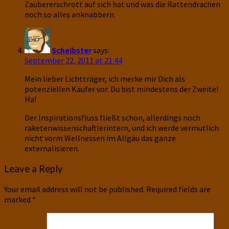
Zaubererschrott auf sich hat und was die Rattendrachen
noch so alles anknabbern.
Scheibster
says:
September 22, 2011 at 21:44
Mein lieber Lichtträger, ich merke mir Dich als
potenziellen Käufer vor. Du bist mindestens der Zweite!
Ha!
Der Inspirationsfluss fließt schon, allerdings noch
raketenwissenschaftlerintern, und ich werde vermutlich
nicht vorm Wellnessen im Allgäu das ganze
externalisieren.
Leave a Reply
Your email address will not be published.
Required fields are
marked
*