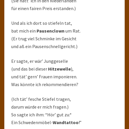
(Sie hatt’ ich in den Niederlanden
für einen fairen Preis erstanden.)
Und als ich dort so stiefeln tat,
bat mich ein
Pausenclown
um Rat.
(Er trug viel Schminke im Gesicht
und aß ein Pausenschnellgericht.)
Er sagte, er wär’ Junggeselle
(und das bei dieser
Hitzewelle
),
und tät’ gern’ Frauen imponieren.
Was könnte ich rekommendieren?
(Ich tät’ fesche Stiefel tragen,
darum würde er mich fragen.)
So sagte ich ihm: “Hör’ gut zu:*
Ein Schwedenmöbel-
Wandtattoo
!”