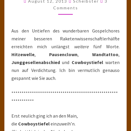
August 12, 2013
Scheibster
3
STIEFELN
Comments
IN
DEN
Aus den Untiefen des wunderbaren Gospelchores
UNTERGANG
meiner besseren Raketenwissenschaftlerhälfte
erreichten mich unlängst
weitere
fünf Worte.
Hitzewelle
,
Pausenclown
,
Wandtattoo
,
Junggesellenabschied
und
Cowboystiefel
warten
nun auf Verdichtung. Ich bin vermutlich genauso
gespannt wie Sie auch.
****************************************************
***********
Erst neulich ging ich an den Main,
die
Cowboystiefel
einzuweih’n.