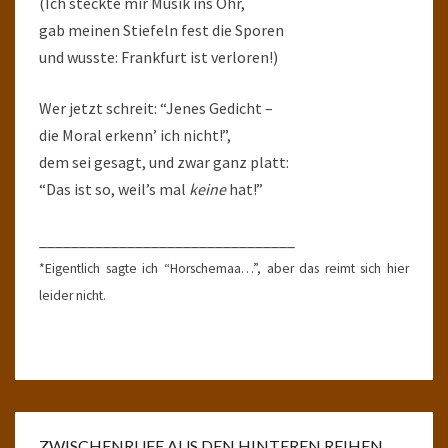
(Ich steckte mir Musik ins Ohr,
gab meinen Stiefeln fest die Sporen
und wusste: Frankfurt ist verloren!)
Wer jetzt schreit: “Jenes Gedicht –
die Moral erkenn’ ich nicht!”,
dem sei gesagt, und zwar ganz platt:
“Das ist so, weil’s mal
keine
hat!”
________________________________
*Eigentlich sagte ich “Horschemaa…”, aber das reimt sich hier
leider nicht.
ZWISCHENRUFE AUS DEN HINTEREN REIHEN