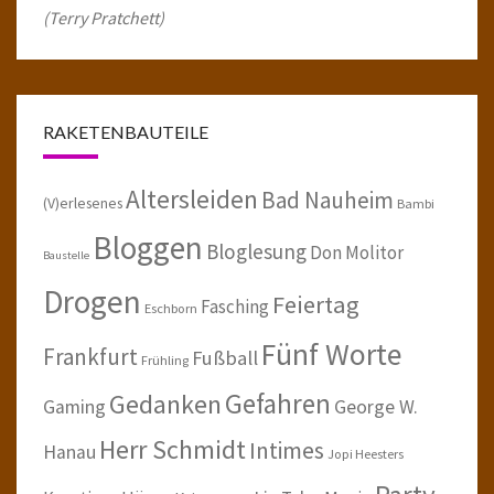
(Terry Pratchett)
RAKETENBAUTEILE
Altersleiden
Bad Nauheim
(V)erlesenes
Bambi
Bloggen
Bloglesung
Don Molitor
Baustelle
Drogen
Feiertag
Fasching
Eschborn
Fünf Worte
Frankfurt
Fußball
Frühling
Gefahren
Gedanken
Gaming
George W.
Herr Schmidt
Intimes
Hanau
Jopi Heesters