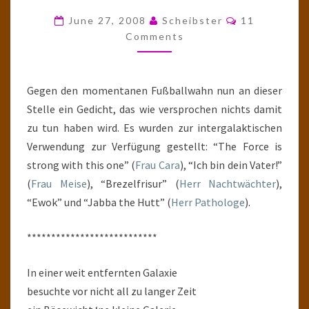
DIE
Comments
June 27, 2008
Scheibster
11
STRASSENBAHN V
Comments
ON A
LDERAAN
Gegen den momentanen Fußballwahn nun an dieser
Stelle ein Gedicht, das wie versprochen nichts damit
zu tun haben wird. Es wurden zur intergalaktischen
Verwendung zur Verfügung gestellt: “The Force is
strong with this one” (
Frau Cara
), “Ich bin dein Vater!”
(
Frau Meise
), “Brezelfrisur” (
Herr Nachtwächter
),
“Ewok” und “Jabba the Hutt” (
Herr Pathologe
).
***************************
In einer weit entfernten Galaxie
besuchte vor nicht all zu langer Zeit