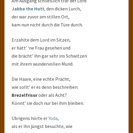
Am Ausgang schließlich traf der Lord
Jabba the Hutt
, den dicken Lurch,
der war zuvor am stillen Ort,
kam nun nicht durch die Türe durch.
Erzählte dem Lord im Sitzen,
er hätt’ ‘ne Frau gesehen und
die brächt’ ihn gar sehr ins Schwitzen
mit ihrem wundervollen Mund.
Die Haare, eine echte Pracht,
wie sollt’ er es denn beschreiben:
Brezelfrisur
oder als Acht?
Könnt’ sie doch nur bei ihm bleiben.
Übrigens hörte er
Yoda
,
als er ihn jüngst besuchte, wie