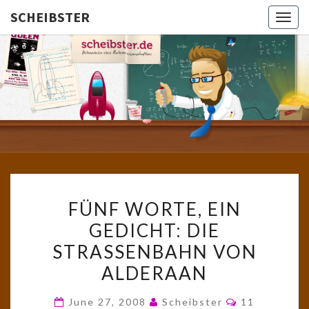
SCHEIBSTER
Togg
navig
SCHEIBS
Gutbürgerliche
Reime Und
Mehr! In
Blogform.
Total Old
School!
FÜNF
FÜNF WORTE, EIN
WORTE,
GEDICHT: DIE
EIN
STRASSENBAHN VON A
GEDICHT:
DIE
LDERAAN
STRASSENBAHN V
Comments
June 27, 2008
Scheibster
11
ON A