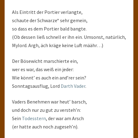
Als Eintritt der Portier verlangte,
schaute der Schwarze* sehr gemein,
so dass es dem Portier bald bangte.
(Ob dessen ließ schnell er ihn ein. Umsonst, natürlich,
Mylord. Argh, äch kräge keine Luft määhr…)
Der Bösewicht marschierte ein,
wer es war, das weiß ein jeder:
Wie könnt’ es auch ein and’rer sein?
Sonntagsausflug, Lord
Darth Vader
.
Vaders Benehmen war heut’ barsch,
und doch nur zu gut zu versteh’n:
Sein
Todesstern
, der war am Arsch
(er hatte auch noch zugeseh’n).