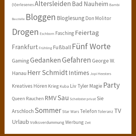
Altersleiden
Bad Nauheim
(V)erlesenes
Bambi
Bloggen
Bloglesung
Don Molitor
Baustelle
Drogen
Feiertag
Fasching
Eschborn
Fünf Worte
Frankfurt
Fußball
Frühling
Gefahren
Gedanken
Gaming
George W.
Herr Schmidt
Intimes
Hanau
Jopi Heesters
Party
Kreatives Hören
Liv Tyler
Magie
Krieg
Kuba
Sau
RMV
Sie
Queen
Rauchen
Scheibster privat
Sommer
TV
Arschloch
Telefon
Star Wars
Toleranz
Urlaub
Werbung
Volksverdummung
Zeit