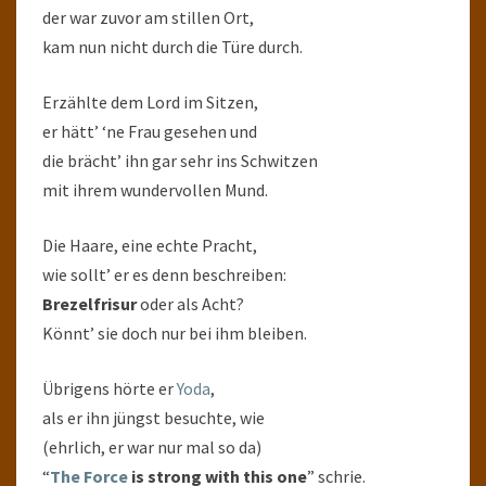
der war zuvor am stillen Ort,
kam nun nicht durch die Türe durch.
Erzählte dem Lord im Sitzen,
er hätt’ ‘ne Frau gesehen und
die brächt’ ihn gar sehr ins Schwitzen
mit ihrem wundervollen Mund.
Die Haare, eine echte Pracht,
wie sollt’ er es denn beschreiben:
Brezelfrisur
oder als Acht?
Könnt’ sie doch nur bei ihm bleiben.
Übrigens hörte er
Yoda
,
als er ihn jüngst besuchte, wie
(ehrlich, er war nur mal so da)
“
The Force
is strong with this one
” schrie.