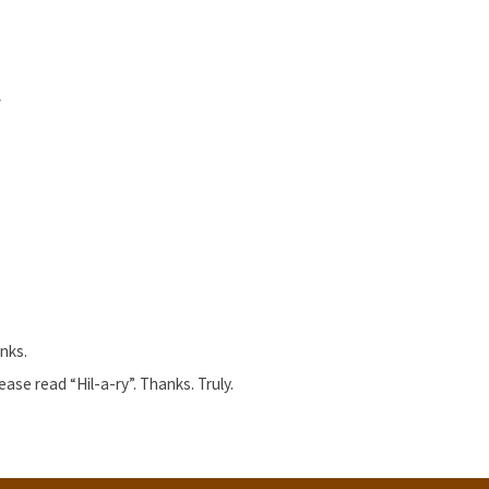
.
anks.
ease read “Hil-a-ry”. Thanks. Truly.