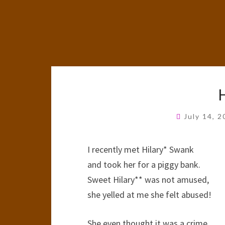
July 14, 
I recently met Hilary* Swank
and took her for a piggy bank.
Sweet Hilary** was not amused,
she yelled at me she felt abused!
She even thought it was a crime,