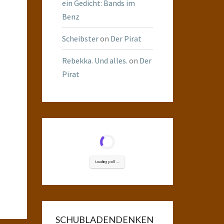
ein Gedicht: Bands im
Benz
Scheibster
on
Der Pirat
Rebekka. Und alles.
on
Der
Pirat
Loading poll ...
SCHUBLADENDENKEN