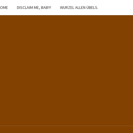
HOME
DISCLAIM ME, BABY!
WURZEL ALLEN ÜBELS.
IBSTER