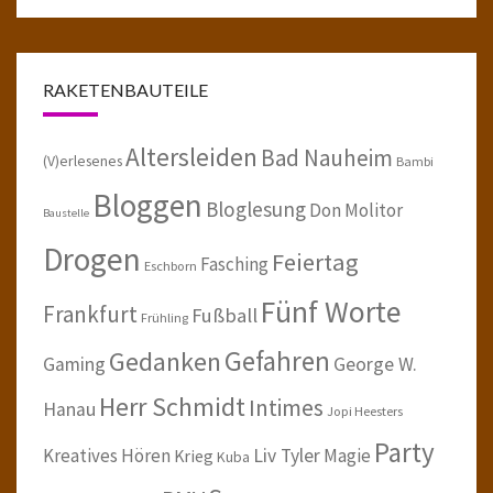
RAKETENBAUTEILE
Altersleiden
Bad Nauheim
(V)erlesenes
Bambi
Bloggen
Bloglesung
Don Molitor
Baustelle
Drogen
Feiertag
Fasching
Eschborn
Fünf Worte
Frankfurt
Fußball
Frühling
Gefahren
Gedanken
Gaming
George W.
Herr Schmidt
Intimes
Hanau
Jopi Heesters
Party
Kreatives Hören
Liv Tyler
Magie
Krieg
Kuba