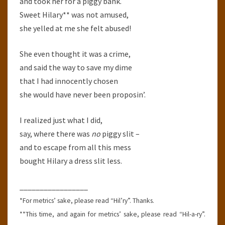
and took her for a piggy bank.
Sweet Hilary** was not amused,
she yelled at me she felt abused!
She even thought it was a crime,
and said the way to save my dime
that I had innocently chosen
she would have never been proposin’.
I realized just what I did,
say, where there was
no
piggy slit –
and to escape from all this mess
bought Hilary a dress slit less.
_________________
*For metrics’ sake, please read “Hil’ry”. Thanks.
**This time, and again for metrics’ sake, please read “Hil-a-ry”.