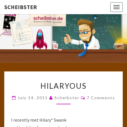
SCHEIBSTER
Togg
navig
SCHEIBS
Gutbürgerliche
Reime Und
Mehr! In
Blogform.
Total Old
School!
HILARYOUS
HILARYOUS
Comments
July 14, 2011
Scheibster
7 Comments
I recently met Hilary* Swank