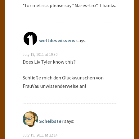
*for metrics please say “Ma-es-tro”. Thanks.
weltdeswissens
says:
July 19, 2011 at 19:30
Does Liv Tyler know this?
Schließe mich den Glückwünschen von
FrauVau unwissenderweise an!
Scheibster
says:
July 19, 2011 at 22:14