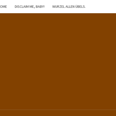
HOME
DISCLAIM ME, BABY!
WURZEL ALLEN ÜBELS.
IBSTER