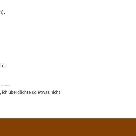
n),
ht!
____
, ich überdächte so etwas nicht!