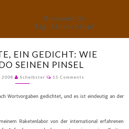
Browsed By
Tag:
Einkochtopf
FÜNF
E, EIN GEDICHT: WIE
WORTE,
O SEINEN PINSEL
EIN
GEDICHT:
Comments
, 2008
Scheibster
15 Comments
WIE
LEONARDO
ch Wortvorgaben gedichtet, und es ist eindeutig an der
SEINEN
PINSEL
einem Raketenlabor von der international erfahrenen