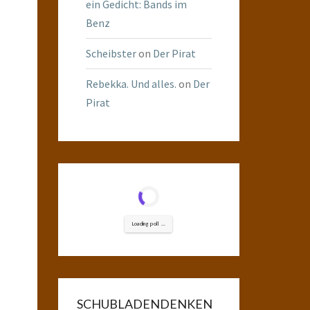
ein Gedicht: Bands im
Benz
Scheibster
on
Der Pirat
Rebekka. Und alles.
on
Der
Pirat
Loading poll ...
SCHUBLADENDENKEN