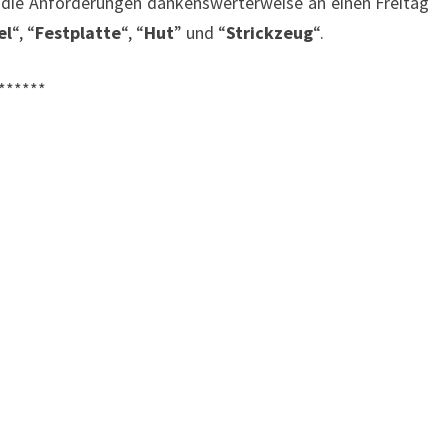
e die Anforderungen dankenswerterweise an einen Freitag
el
“, “
Festplatte
“, “
Hut
” und “
Strickzeug
“.
******