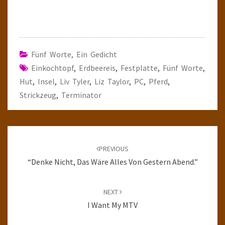
Fünf Worte, Ein Gedicht
Einkochtopf
,
Erdbeereis
,
Festplatte
,
Fünf Worte
,
Hut
,
Insel
,
Liv Tyler
,
Liz Taylor
,
PC
,
Pferd
,
Strickzeug
,
Terminator
Post
navigation
PREVIOUS
“Denke Nicht, Das Wäre Alles Von Gestern Abend.”
NEXT
I Want My MTV