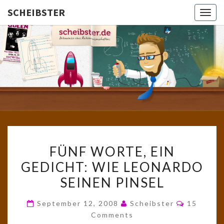
SCHEIBSTER
Togg
navig
SCHEIBS
Gutbürgerliche
Reime Und
Mehr! In
Blogform.
Total Old
School!
FÜNF
FÜNF WORTE, EIN
WORTE,
GEDICHT: WIE LEONARDO
EIN
SEINEN PINSEL
GEDICHT:
WIE
Comment
September 12, 2008
Scheibster
15
LEONARDO
Comments
SEINEN